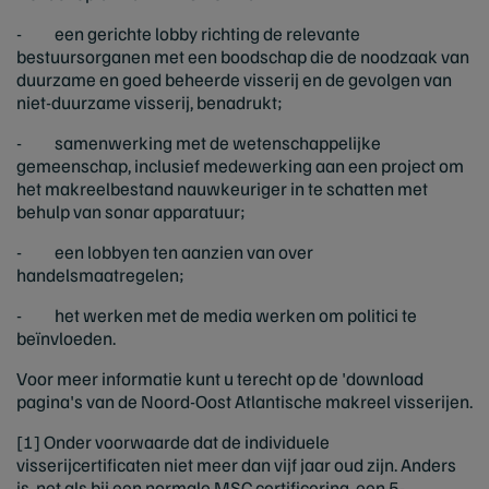
- een gerichte lobby richting de relevante
bestuursorganen met een boodschap die de noodzaak van
duurzame en goed beheerde visserij en de gevolgen van
niet-duurzame visserij, benadrukt;
- samenwerking met de wetenschappelijke
gemeenschap, inclusief medewerking aan een project om
het makreelbestand nauwkeuriger in te schatten met
behulp van sonar apparatuur;
- een lobbyen ten aanzien van over
handelsmaatregelen;
- het werken met de media werken om politici te
beïnvloeden.
Voor meer informatie kunt u terecht op de 'download
pagina's van de Noord-Oost Atlantische makreel visserijen.
[1] Onder voorwaarde dat de individuele
visserijcertificaten niet meer dan vijf jaar oud zijn. Anders
is, net als bij een normale MSC certificering, een 5-