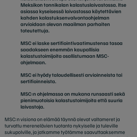
Meksikon tonnikalan kalastuslaivastossa. Itse
asiassa kyseisessä laivastossa käytettävien
kahden kalastuksenvalvontaohjelman
arvioidaan olevan maailman parhaiten
toteutettuja.
MSC ei laske sertifiointivaatimustensa tasoa
saadakseen enemmän kaupallisia
kalastustoimijoita osallistumaan MSC-
ohjelmaan.
MSC ei hyödy taloudellisesti arvioinneista tai
sertifioinneista.
MSC:n ohjelmassa on mukana runsaasti sekä
pienimuotoisia kalastustoimijoita että suuria
laivastoja.
MSC:n visiona on elämää täynnä olevat valtameret ja
turvattu merenelävien tuotanto nykyiselle ja tuleville
sukupolville, ja jatkamme työtämme saavuttaaksemme