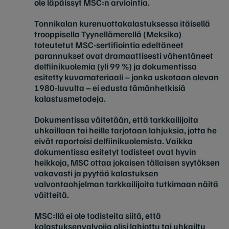
ole läpäissyt MSC:n arviointia.
Tonnikalan kurenuottakalastuksessa itäisellä
trooppisella Tyynellämerellä (Meksiko)
toteutetut MSC-sertifiointia edeltäneet
parannukset ovat dramaattisesti vähentäneet
delfiinikuolemia (yli 99 %) ja dokumentissa
esitetty kuvamateriaali – jonka uskotaan olevan
1980-luvulta – ei edusta tämänhetkisiä
kalastusmetodeja.
Dokumen
tissa
väitetään, että tarkkailijoita
uhkaillaan tai heille tarjotaan lahjuksia, jotta he
eivät raportoisi delfiinikuolemista. Vaikka
dokumentissa esitetyt todisteet ovat hyvin
heikkoja, MSC ottaa jokaisen tällaisen syytöksen
vakavasti ja pyytää kalastuksen
valvontaohjelman tarkkailijoita tutkimaan näitä
väitteitä.
MSC:llä ei ole todisteita siitä, että
kalastuksenvalvojia olisi lahjottu tai uhkailtu