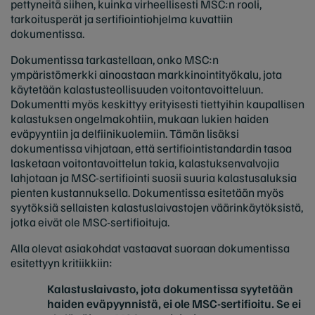
pettyneitä siihen, kuinka virheellisesti MSC:n rooli,
tarkoitusperät ja sertifiointiohjelma kuvattiin
dokumentissa.
Dokumentissa tarkastellaan, onko MSC:n
ympäristömerkki ainoastaan markkinointityökalu, jota
käytetään kalastusteollisuuden voitontavoitteluun.
Dokumentti myös keskittyy erityisesti tiettyihin kaupallisen
kalastuksen ongelmakohtiin, mukaan lukien haiden
eväpyyntiin ja delfiinikuolemiin. Tämän lisäksi
dokumentissa vihjataan, että sertifiointistandardin tasoa
lasketaan voitontavoittelun takia, kalastuksenvalvojia
lahjotaan ja MSC-sertifiointi suosii suuria kalastusaluksia
pienten kustannuksella. Dokumentissa esitetään myös
syytöksiä sellaisten kalastuslaivastojen väärinkäytöksistä,
jotka eivät ole MSC-sertifioituja.
Alla olevat asiakohdat vastaavat suoraan dokumentissa
esitettyyn kritiikkiin:
Kalastuslaivasto, jota dokumentissa syytetään
haiden eväpyynnistä, ei ole MSC-sertifioitu. Se ei