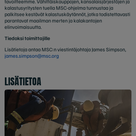
tavoitteemme. Vähittäiskauppojen, kansalaisjärjestöjen ja
kalastusyritysten tuella MSC-ohjelma tunnustaa ja
palkitsee kestävät kalastuskäytännöt, jotka todistettavasti
parantavat maailman merten ja kalakantojen
elinvoimaisuutta.
Tiedoksi toimittajille
Lisätietoja antaa MSC:n viestintäjohtaja James Simpson,
james.simpson@msc.org
LISÄTIETOA