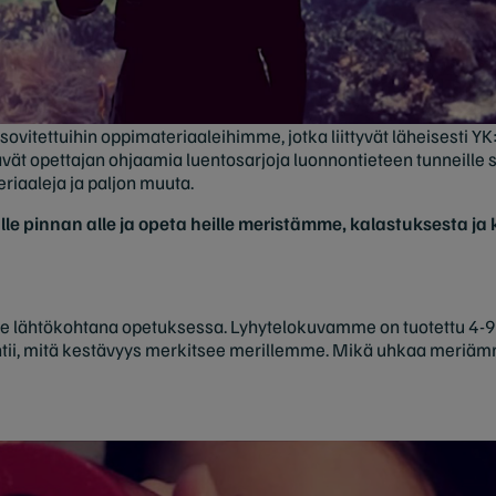
vitettuihin oppimateriaaleihimme, jotka liittyvät läheisesti Y
ltävät opettajan ohjaamia luentosarjoja luonnontieteen tunneille
riaaleja ja paljon muuta.
e pinnan alle ja opeta heille meristämme, kalastuksesta ja
 lähtökohtana opetuksessa. Lyhytelokuvamme on tuotettu 4-9-l
ohtii, mitä kestävyys merkitsee merillemme. Mikä uhkaa meriä