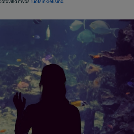
saatavilla myös
ruotsinkielisinä
.