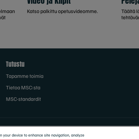
Video ja klipit
Pelej
telmaan
Katso palkittu opetusvideomme.
Täältä l
vät
tehtävä
Tutustu
Tapamme toimia
Tietoa MSC:sta
MSC-standardit
on your device to enhance site navigation, analyze