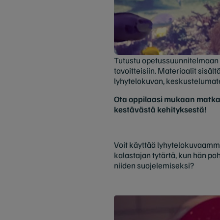
Tutustu opetussuunnitelmaan so
tavoitteisiin. Materiaalit sisä
lyhytelokuvan, keskustelumate
Ota oppilaasi mukaan matkall
kestävästä kehityksestä!
Voit käyttää lyhytelokuvaamme
kalastajan tytärtä, kun hän p
niiden suojelemiseksi?