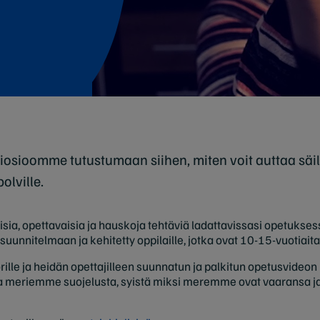
liosioomme tutustumaan siihen, miten voit auttaa s
olville.
visia, opettavaisia ja hauskoja tehtäviä ladattavissasi opetuks
suunnitelmaan ja kehitetty oppilaille, jotka ovat 10-15-vuotiaita
lle ja heidän opettajilleen suunnatun ja palkitun opetusvideon
a meriemme suojelusta, syistä miksi meremme ovat vaaransa ja