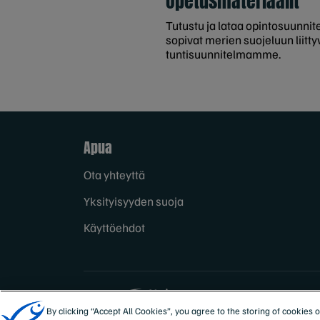
Opetusmateriaalit
Tutustu ja lataa opintosuunni
sopivat merien suojeluun liitty
tuntisuunnitelmamme.
Apua
Ota yhteyttä
Yksityisyyden suoja
Käyttöehdot
Sites
Suomi
By clicking “Accept All Cookies”, you agree to the storing of cookies 