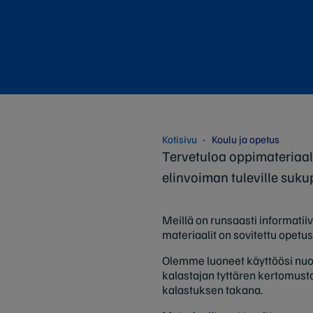
Kotisivu
Koulu ja opetus
Tervetuloa oppimateriaa
elinvoiman tuleville sukup
Meillä on runsaasti informatii
materiaalit on sovitettu opetus
Olemme luoneet käyttöösi nuori
kalastajan tyttären kertomust
kalastuksen takana.