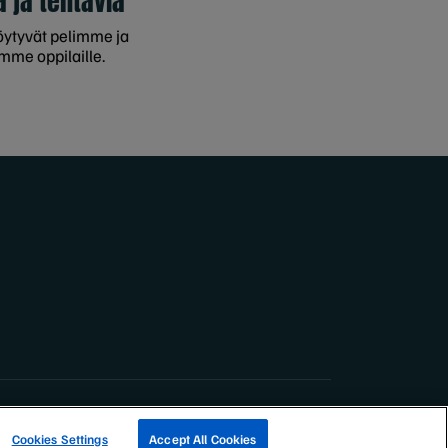
ä ja tehtäviä
öytyvät pelimme ja
mme oppilaille.
ETSI KALASTUSYRITYKSIÄ
Cookies Settings
Accept All Cookies