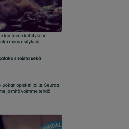
K:n kestävän kehityksen
 sekä myös esityksiä,
 kalakannoista sekä
uokan opiskelijoille. Seuraa
mme ja mitä voimme tehdä