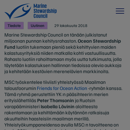
Tiedote
Uutinen
29 lokakuuta 2018
Marine Stewardship Council on tänään julkistanut
miljoonan punnan kehitysrahaston.
Ocean Stewardship
Fund
luotiin tukemaan pieniä sekä kehittyvien maiden
kalastusyrityksiä niiden matkalla kohti vastuullisuutta.
Rahasto luotiin rahoittamaan myös uutta tutkimusta, jolla
täytetään kalastuksen hallinnan tiedoissa olevia aukkoja
ja kehitetään kestävien merenelävien markkinoita.
MSC työskentelee tiiviisti yhteistyössä Maailman
talousfoorumin
Friends for Ocean Action
-ryhmän kanssa.
Tämä ryhmä perustettiin YK:n pääsihteerin merien
erityislähettiläs
Peter Thomsonin
ja Ruotsin
varapääministeri
Isabella Lövinin
aloitteesta
rakentamaan ja kehittämään käytännön ratkaisuja
akuutteihin haasteisiin maailman merillä.
Yhteistyökumppaneidensa avulla MSC:n tavoitteena on