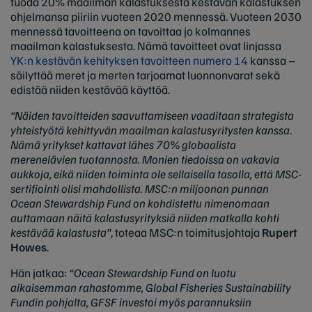
tuoda 20% maailman kalastuksesta kestävän kalastuksen
ohjelmansa piiriin vuoteen 2020 mennessä. Vuoteen 2030
mennessä tavoitteena on tavoittaa jo kolmannes
maailman kalastuksesta. Nämä tavoitteet ovat linjassa
YK:n kestävän kehityksen tavoitteen numero 14
kanssa –
säilyttää meret ja merten tarjoamat luonnonvarat sekä
edistää niiden kestävää käyttöä.
“Näiden tavoitteiden saavuttamiseen vaaditaan strategista
yhteistyötä kehittyvän maailman kalastusyritysten kanssa.
Nämä yritykset kattavat lähes 70% globaalista
merenelävien tuotannosta. Monien tiedoissa on vakavia
aukkoja, eikä niiden toiminta ole sellaisella tasolla, että MSC-
sertifiointi olisi mahdollista. MSC:n miljoonan punnan
Ocean Stewardship Fund on kohdistettu nimenomaan
auttamaan näitä kalastusyrityksiä niiden matkalla kohti
kestävää kalastusta”
, toteaa MSC:n toimitusjohtaja
Rupert
Howes
.
Hän jatkaa: “
Ocean Stewardship Fund on luotu
aikaisemman rahastomme, Global Fisheries Sustainability
Fundin pohjalta, GFSF investoi myös parannuksiin