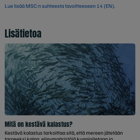
Lue lisää MSC:n suhteesta tavoitteeseen 14 (EN).
Lisätietoa
Mitä on kestävä kalastus?
Kestävä kalastus tarkoittaa sitä, että mereen jätetään
tarpeeksi kalaa, elinympäristöjä kunnioitetaan ja