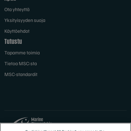
Ota yhteyttä
Yksityisyyden suoja
Käyttöehdot
Tutustu
Tapamme toimia
Tietoa MSC:sta
MSC-standardit