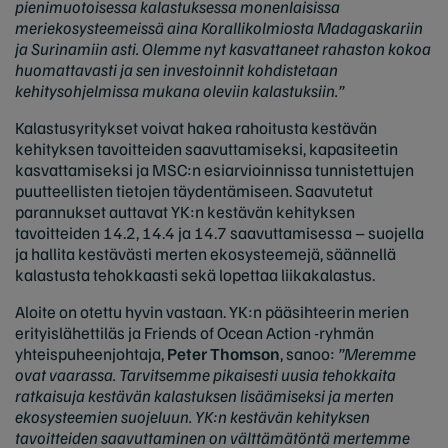
pienimuotoisessa kalastuksessa monenlaisissa
meriekosysteemeissä aina Korallikolmiosta Madagaskariin
ja Surinamiin asti. Olemme nyt kasvattaneet rahaston kokoa
huomattavasti ja sen investoinnit kohdistetaan
kehitysohjelmissa mukana oleviin kalastuksiin.”
Kalastusyritykset voivat hakea rahoitusta kestävän
kehityksen tavoitteiden saavuttamiseksi, kapasiteetin
kasvattamiseksi ja MSC:n esiarvioinnissa tunnistettujen
puutteellisten tietojen täydentämiseen. Saavutetut
parannukset auttavat YK:n kestävän kehityksen
tavoitteiden 14.2, 14.4 ja 14.7 saavuttamisessa – suojella
ja hallita kestävästi merten ekosysteemejä, säännellä
kalastusta tehokkaasti sekä lopettaa liikakalastus.
Aloite on otettu hyvin vastaan. YK:n pääsihteerin merien
erityislähettiläs ja Friends of Ocean Action -ryhmän
yhteispuheenjohtaja,
Peter Thomson
, sanoo:
”Meremme
ovat vaarassa. Tarvitsemme pikaisesti uusia tehokkaita
ratkaisuja kestävän kalastuksen lisäämiseksi ja merten
ekosysteemien suojeluun. YK:n kestävän kehityksen
tavoitteiden saavuttaminen on välttämätöntä mertemme