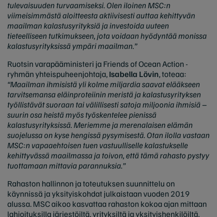
tulevaisuuden turvaamiseksi. Olen iloinen MSC:n
viimeisimmästä aloitteesta aktiivisesti auttaa kehittyvän
maailman kalastusyrityksiä ja investoida uuteen
tieteelliseen tutkimukseen, jota voidaan hyödyntää monissa
kalastusyrityksissä ympäri maailman.”
Ruotsin varapääministeri ja Friends of Ocean Action -
ryhmän yhteispuheenjohtaja,
Isabella
Lövin
, toteaa:
“Maailman ihmisistä yli kolme miljardia saavat elääkseen
tarvitsemansa eläinproteiinin meristä ja kalastusyrityksen
työllistävät suoraan tai välillisesti satoja miljoonia ihmisiä –
suurin osa heistä myös työskentelee pienissä
kalastusyrityksissä. Meriemme ja merenalaisen elämän
suojelussa on kyse hengissä pysymisestä. Otan ilolla vastaan
MSC:n vapaaehtoisen tuen vastuulliselle kalastukselle
kehittyvässä maailmassa ja toivon, että tämä rahasto pystyy
tuottamaan mittavia parannuksia.”
Rahaston hallinnon ja toteutuksen suunnittelu on
käynnissä ja yksityiskohdat julkaistaan vuoden 2019
alussa. MSC aikoo kasvattaa rahaston kokoa ajan mittaan
lahjoituksilla järjestöiltä, yrityksiltä ja yksityishenkilöiltä,