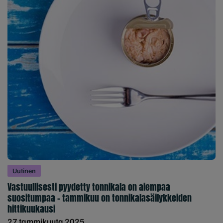
Uutinen
Vastuullisesti pyydetty tonnikala on aiempaa
suositumpaa – tammikuu on tonnikalasäilykkeiden
hittikuukausi
27 tammikuuta 2025