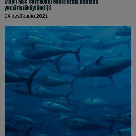
Miten MSC-sertifiointi edesauttaa parhaita
ympäristökäytäntöjä
04 kesäkuuta 2021