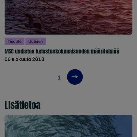
Tiedote
Uutinen
MSC uudistaa kalastuskokonaisuuden määritelmää
06 elokuuta 2018
1
Next item
Lisätietoa