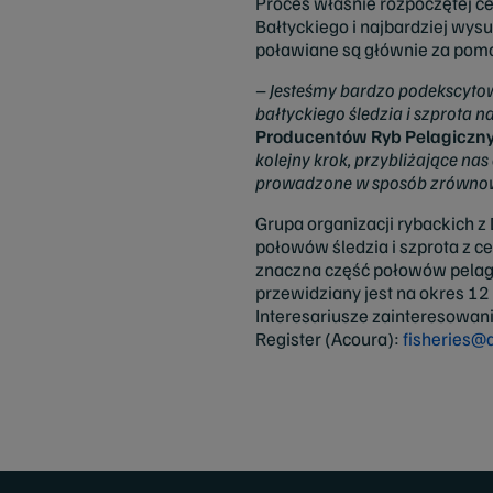
Proces właśnie rozpoczętej cer
Bałtyckiego i najbardziej wysun
poławiane są głównie za pom
–
Jesteśmy bardzo podekscyto
bałtyckiego śledzia i szprota 
Producentów Ryb Pelagiczn
kolejny krok, przybliżające na
prowadzone w sposób zrówn
Grupa organizacji rybackich z D
połowów śledzia i szprota z ce
znaczna część połowów pelagi
przewidziany jest na okres 1
Interesariusze zainteresowani
Register (Acoura):
fisheries@