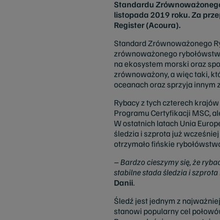
Standardu Zrównoważonego R
listopada 2019 roku. Za prz
Register (Acoura).
Standard Zrównoważonego Ryb
zrównoważonego rybołówstwa. 
na ekosystem morski oraz spo
zrównoważony, a więc taki, k
oceanach oraz sprzyja innym
Rybacy z tych czterech krajów
Programu Certyfikacji MSC, ale
W ostatnich latach Unia Euro
śledzia i szprota już wcześnie
otrzymało fińskie rybołówstwo
–
Bardzo cieszymy się, że ryba
stabilne stada śledzia i szpro
Danii
.
Śledź jest jednym z najważni
stanowi popularny cel połowów.