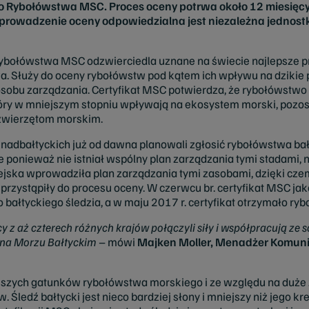
ybołówstwa MSC. Proces oceny potrwa około 12 miesięcy i
eprowadzenie oceny odpowiedzialna jest niezależna jednostk
ołówstwa MSC odzwierciedla uznane na świecie najlepsze pra
Służy do oceny rybołówstw pod kątem ich wpływu na dzikie p
sobu zarządzania. Certyfikat MSC potwierdza, że rybołówstwo
tóry w mniejszym stopniu wpływają na ekosystem morski, pozos
 zwierzętom morskim.
 nadbałtyckich już od dawna planowali zgłosić rybołówstwa bałt
 ponieważ nie istniał wspólny plan zarządzania tymi stadami, n
pejska wprowadziła plan zarządzania tymi zasobami, dzięki cz
j przystąpiły do procesu oceny. W czerwcu br. certyfikat MSC ja
 bałtyckiego śledzia, a w maju 2017 r. certyfikat otrzymało ry
cy z aż czterech różnych krajów połączyli siły i współpracują ze
ta na Morzu Bałtyckim
– mówi
Majken Moller, Menadżer Komuni
ejszych gatunków rybołówstwa morskiego i ze względu na duż
 Śledź bałtycki jest nieco bardziej słony i mniejszy niż jego 