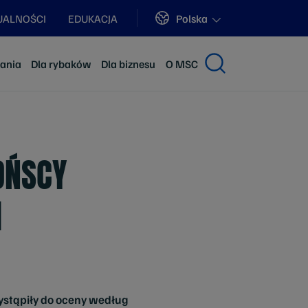
Sites
Polska
UALNOŚCI
EDUKACJA
dania
Dla rybaków
Dla biznesu
O MSC
OŃSCY
I
zystąpiły do oceny według