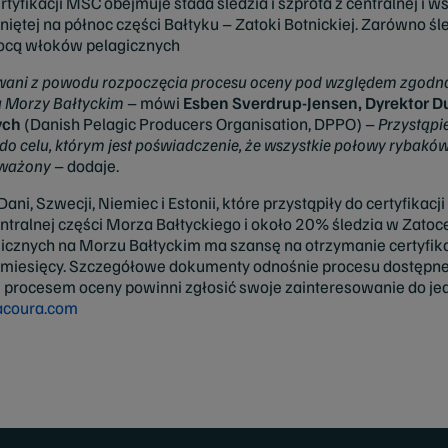
tyfikacji MSC obejmuje stada śledzia i szprota z centralnej i 
iętej na północ części Bałtyku – Zatoki Botnickiej. Zarówno śled
ocą włoków pelagicznych
wani z powodu rozpoczęcia procesu oceny pod względem zgodn
na Morzy Bałtyckim
– mówi
Esben Sverdrup-Jensen, Dyrektor Du
ych
(Danish Pelagic Producers Organisation, DPPO) –
Przystąpie
s do celu, którym jest poświadczenie, że wszystkie połowy rybak
oważony
– dodaje.
ani, Szwecji, Niemiec i Estonii, które przystąpiły do certyfikac
ntralnej części Morza Bałtyckiego i około 20% śledzia w Zatoce
cznych na Morzu Bałtyckim ma szansę na otrzymanie certyfik
2 miesięcy. Szczegółowe dokumenty odnośnie procesu dostępn
 procesem oceny powinni zgłosić swoje zainteresowanie do jedn
acoura.com