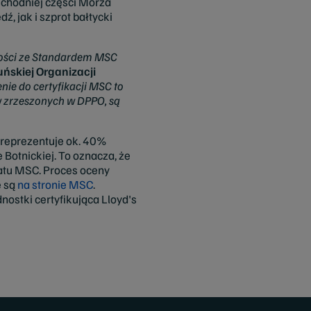
wschodniej części Morza
ź, jak i szprot bałtycki
ości ze Standardem MSC
ńskiej Organizacji
nie do certyfikacji MSC to
ów zrzeszonych w DPPO, są
ji reprezentuje ok. 40%
 Botnickiej. To oznacza, że
atu MSC. Proces oceny
e są
na stronie MSC
.
ostki certyfikująca Lloyd's