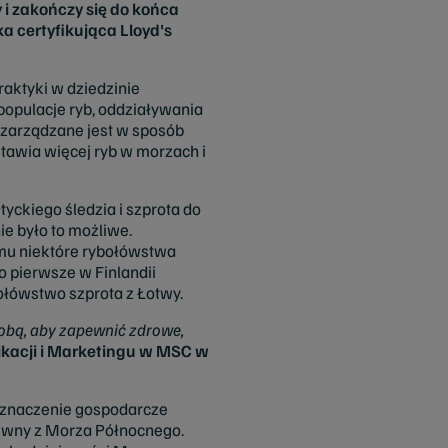
 zakończy się do końca
a certyfikująca Lloyd's
ktyki w dziedzinie
opulacje ryb, oddziaływania
 zarządzane jest w sposób
tawia więcej ryb w morzach i
yckiego śledzia i szprota do
ie było to możliwe.
emu niektóre rybołówstwa
ko pierwsze w Finlandii
bołówstwo szprota z Łotwy.
 sobą, aby zapewnić zdrowe,
kacji i Marketingu w MSC w
e znaczenie gospodarcze
krewny z Morza Północnego.