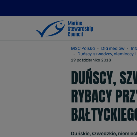
MSC Polska
Dla mediów
In
Duńscy, szwedzcy, niemieccy i e
29 października 2018
DUŃSCY, SZ
RYBACY PRZY
BAŁTYCKIEGO
Duńskie, szwedzkie, niemieck