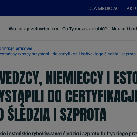
DLA MEDIÓW
AKT
Walka z przełowieniem
Co Ty możesz zrobić?
Nauka i ba
formacje prasowe
stońscy rybacy przystąpili do certyfikacji bałtyckiego śledzia i szprota
WEDZCY, NIEMIECCY I EST
STĄPILI DO CERTYFIKACJ
 ŚLEDZIA I SZPROTA
ie i estońskie rybołówstwa śledzia i szprota bałtyckiego pr