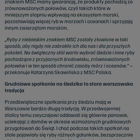
znakiem MSC mamy gwarancję, że produkty pochodzą ze
zrównoważonych połowów, czyli takich które w
mniejszym stopniu wpływają na ekosystem morski,
pozostawiają więcej ryb w morzach i oceanach i sprzyjają
innym zwierzętom morskim.
„Ryby z niebieskim znakiem MSC zostały złowione w taki
sposób, aby nigdy nie zabrakło ich dla nas i dla przyszłych
pokoleń. Na świąteczny stół warto wybrać śledzie i inne ryby
pochodzące z przyjaznych środowisku, zrównoważonych
połowów i w ten sposób chronić zasoby mórz i oceanów.” –
przekonuje Katarzyna Skawińska z MSC Polska
.
Grudniowe spotkania na śledzika to stara warszawska
tradycja
Przedświąteczne spotkania przy śledziu mają w
Warszawie bardzo długą tradycję. W przedwojennej
stolicy temu zwyczajowi oddawali się głównie panowie,
uciekając z domów w okresie wzmożonych grudniowych
przygotowań do Świąt. I choć podczas takich spotkań na
stole pojawiały się ryby różnych gatunków, bezsprzecznie