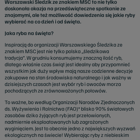
Warszawski Śledzik ze znakiem MSC to nie tylko
doskonała okazja na przedświąteczne spotkanie ze
znajomymi, ale też możliwość dowiedzenia się jakie ryby
wybierać na co dzień i od święta.
Jaka ryba na święta?
Inspiracją do organizacji Warszawskiego Śledzika ze
znakiem MSC jest nie tylko polska „śledzikowa
tradycja”.
W grudniu konsumujemy znaczną ilość ryb,
dlatego właśnie czas świąt jest idealny aby przypomnieć
wszystkim jak duży wpływ mają nasze codzienne decyzje
zakupowe na stan środowiska naturalnego i jak ważny w
dzisiejszych czasach jest wybór ryb i owoców morza
pochodzących ze zrównoważonych połowów.
To ważne, bo według Organizacji Narodów Zjednoczonych
ds. Wyżywienia i Rolnictwa (FAO)* blisko 90% światowych
zasobów dziko żyjących ryb jest przełowionych,
nadmiernie eksploatowanych lub zagrożonych
wyginięciem. Jest to obecnie jedno z największych wyzwań
ekologicznych na świecie! Wybierając ryby z niebieskim