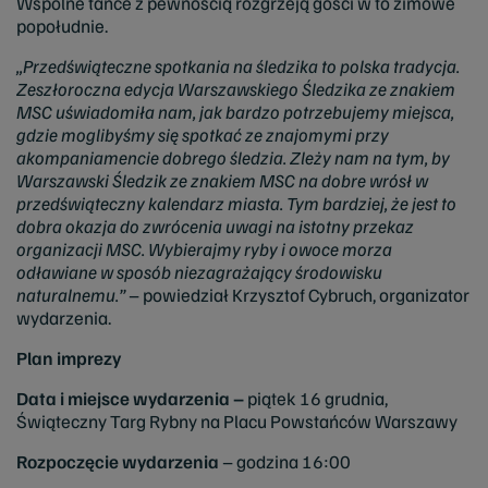
Wspólne tańce z pewnością rozgrzeją gości w to zimowe
popołudnie.
„Przedświąteczne spotkania na śledzika to polska tradycja.
Zeszłoroczna edycja Warszawskiego Śledzika ze znakiem
MSC uświadomiła nam, jak bardzo potrzebujemy miejsca,
gdzie moglibyśmy się spotkać ze znajomymi przy
akompaniamencie dobrego śledzia. Zleży nam na tym, by
Warszawski Śledzik ze znakiem MSC na dobre wrósł w
przedświąteczny kalendarz miasta. Tym bardziej, że jest to
dobra okazja do zwrócenia uwagi na istotny przekaz
organizacji MSC. Wybierajmy ryby i owoce morza
odławiane w sposób niezagrażający środowisku
naturalnemu.”
– powiedział Krzysztof Cybruch, organizator
wydarzenia.
Plan imprezy
Data i miejsce wydarzenia –
piątek 16 grudnia,
Świąteczny Targ Rybny na Placu Powstańców Warszawy
Rozpoczęcie wydarzenia
– godzina 16:00