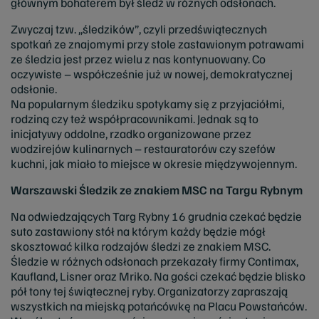
głównym bohaterem był śledź w różnych odsłonach.
Zwyczaj tzw. „śledzików”, czyli przedświątecznych
spotkań ze znajomymi przy stole zastawionym potrawami
ze śledzia jest przez wielu z nas kontynuowany. Co
oczywiste – współcześnie już w nowej, demokratycznej
odsłonie.
Na popularnym śledziku spotykamy się z przyjaciółmi,
rodziną czy też współpracownikami. Jednak są to
inicjatywy oddolne, rzadko organizowane przez
wodzirejów kulinarnych – restauratorów czy szefów
kuchni, jak miało to miejsce w okresie międzywojennym.
Warszawski Śledzik ze znakiem MSC na Targu Rybnym
Na odwiedzających Targ Rybny 16 grudnia czekać będzie
suto zastawiony stół na którym każdy będzie mógł
skosztować kilka rodzajów śledzi ze znakiem MSC.
Śledzie w różnych odsłonach przekazały firmy Contimax,
Kaufland, Lisner oraz Mriko. Na gości czekać będzie blisko
pół tony tej świątecznej ryby. Organizatorzy zapraszają
wszystkich na miejską potańcówkę
na Placu Powstańców.