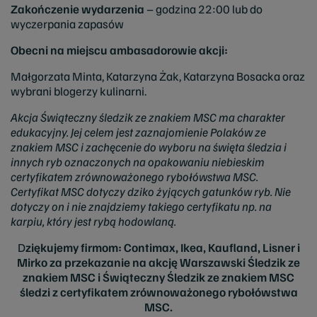
Zakończenie wydarzenia
– godzina 22:00 lub do
wyczerpania zapasów
Obecni na miejscu ambasadorowie akcji:
Małgorzata Minta, Katarzyna Żak, Katarzyna Bosacka oraz
wybrani blogerzy kulinarni.
Akcja Świąteczny śledzik ze znakiem MSC ma charakter
edukacyjny. Jej celem jest zaznajomienie Polaków ze
znakiem MSC i zachęcenie do wyboru na święta śledzia i
innych ryb oznaczonych na opakowaniu niebieskim
certyfikatem zrównoważonego rybołówstwa
MSC.
Certyfikat MSC dotyczy dziko żyjących gatunków ryb. Nie
dotyczy on i nie znajdziemy takiego certyfikatu np. na
karpiu, który jest rybą hodowlaną.
D
ziękujemy firmom: Contimax, Ikea, Kaufland, Lisner i
Mirko za przekazanie na akcję Warszawski Śledzik ze
znakiem MSC i Świąteczny Śledzik ze znakiem MSC
śledzi z certyfikatem zrównoważonego rybołówstwa
MSC.