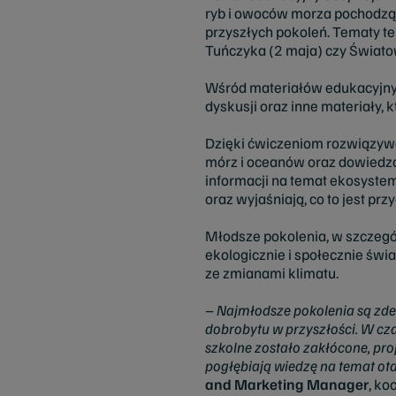
ryb i owoców morza pochodząc
przyszłych pokoleń. Tematy t
Tuńczyka (2 maja) czy Świat
Wśród materiałów edukacyjnych 
dyskusji oraz inne materiały, 
Dzięki ćwiczeniom rozwiązywa
mórz i oceanów oraz dowiedzą
informacji na temat ekosystem
oraz wyjaśniają, co to jest p
Młodsze pokolenia, w szczegó
ekologicznie i społecznie św
ze zmianami klimatu.
–
Najmłodsze pokolenia są zde
dobrobytu w przyszłości. W cz
szkolne zostało zakłócone, pro
pogłębiają wiedzę na temat ot
and Marketing Manager
, ko