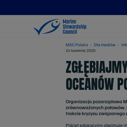
MSC Polska
Dla mediów
In
24 kwietnia 2020
ZGŁĘBIAJMY
OCEANÓW P
Organizacja pozarządowa MS
zrównoważonych połowów. Be
trakcie kryzysu związanego 
Pakiet edukacyjny obejmuje m