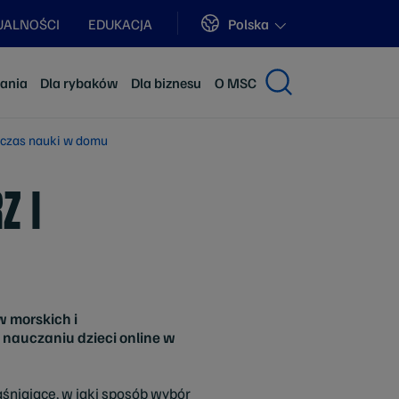
Sites
Polska
UALNOŚCI
EDUKACJA
dania
Dla rybaków
Dla biznesu
O MSC
dczas nauki w domu
Z I
 morskich i
nauczaniu dzieci online w
śniające, w jaki sposób wybór