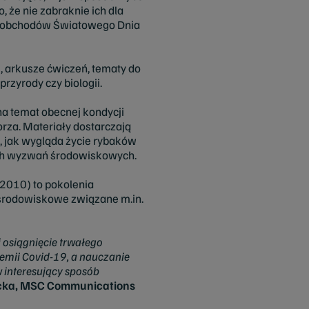
że nie zabraknie ich dla
ch obchodów Światowego Dnia
i, arkusze ćwiczeń, tematy do
rzyrody czy biologii.
a temat obecnej kondycji
za. Materiały dostarczają
, jak wygląda życie rybaków
zych wyzwań środowiskowych.
-2010) to pokolenia
 środowiskowe związane m.in.
 osiągnięcie trwałego
demii Covid-19, a nauczanie
w interesujący sposób
cka, MSC Communications