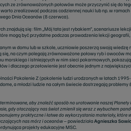
ych ze zrównoważonych połowów może przyczynić się do tego, 
e warto zrealizować podczas codziennej nauki lub np. w rama
owego Dnia Oceanów (8 czerwca).
znajdują się: film „Mój tata jest rybakiem”, scenariusze lekcj
które mogą być przydatne podczas prowadzenia lekcji geografii, p
nym w domu lub w szkole, uczniowie poszerzą swoją wiedzę n
 się, na czym polegają zrównoważone połowy ryb i owoców mor
u morskiego i istniejących w nim sieci pokarmowych, pokazują
rzyłów i dlaczego przełowienie jest obecnie jednym z najwięks
lności Pokolenie Z (pokolenie ludzi urodzonych w latach 1995
iadome, a młodzi ludzie na całym świecie dostrzegają problemy
terminowane, aby znaleźć sposób na uratowanie naszej Planety i
asie, gdy otaczający nas świat zmienił się wraz z wybuchem pan
ponujemy praktyczne i łatwe do wykorzystania materiały, które 
aczających nas mórz i oceanów
– powiedziała
Agnieszka Sawi
ordynująca projekty edukacyjne MSC.