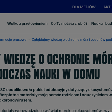
DLA MEDIÓW
AKT
Walka z przełowieniem
Co Ty możesz zrobić?
Nauka i ba
formacje prasowe
Zgłębiajmy wiedzę o ochronie mórz i oceanów po
 WIEDZĘ O OCHRONIE MÓR
ODCZAS NAUKI W DOMU
C opublikowała pakiet edukacyjny dotyczący ekosystemów
zpłatne materiały mają pomóc rodzicom i nauczycielom w 
z koronawirusem.
ateriały wprowadzające w świat morskich ekosystemów i wyja