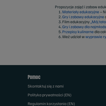
Propozycje zajęć i zabaw eduk
1.
Materiały edukacyjne
– N
2.
Gry i zabawy edukacyjne
d
3. Film edukacyjny
„
Mój tata
4.
Gry i zabawy dla najmłod
5.
Przepisy kulinarne
dla cał
6. Weź udział w
wyprawie ry
Pomoc
Skontaktuj się z nami
Polityka prywatności (EN)
Regulamin korzystania (EN)