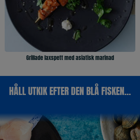
Grillade laxspett med asiatisk marinad
HÅLL UTKIK EFTER DEN BLÅ FISKEN...