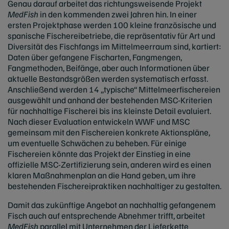
Genau darauf arbeitet das richtungsweisende Projekt
MedFish
in den kommenden zwei Jahren hin. In einer
ersten Projektphase werden 100 kleine französische und
spanische Fischereibetriebe, die repräsentativ für Art und
Diversität des Fischfangs im Mittelmeerraum sind, kartiert:
Daten über gefangene Fischarten, Fangmengen,
Fangmethoden, Beifänge, aber auch Informationen über
aktuelle Bestandsgrößen werden systematisch erfasst.
Anschließend werden 14 „typische“ Mittelmeerfischereien
ausgewählt und anhand der bestehenden MSC-Kriterien
für nachhaltige Fischerei bis ins kleinste Detail evaluiert.
Nach dieser Evaluation entwickeln WWF und MSC
gemeinsam mit den Fischereien konkrete Aktionspläne,
um eventuelle Schwächen zu beheben. Für einige
Fischereien könnte das Projekt der Einstieg in eine
offizielle MSC-Zertifizierung sein, anderen wird es einen
klaren Maßnahmenplan an die Hand geben, um ihre
bestehenden Fischereipraktiken nachhaltiger zu gestalten.
Damit das zukünftige Angebot an nachhaltig gefangenem
Fisch auch auf entsprechende Abnehmer trifft, arbeitet
MedFish
parallel mit Unternehmen der Lieferkette