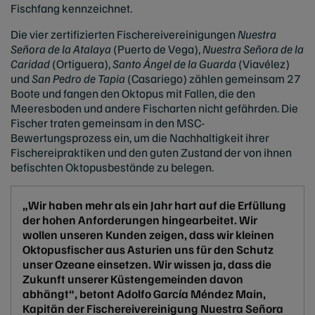
Fischfang kennzeichnet.
Die vier zertifizierten Fischereivereinigungen
Nuestra
Señora de la Atalaya
(Puerto de Vega),
Nuestra Señora de la
Caridad
(Ortiguera),
Santo Ángel de la Guarda
(Viavélez)
und
San Pedro de Tapia
(Casariego) zählen gemeinsam 27
Boote und fangen den Oktopus mit Fallen, die den
Meeresboden und andere Fischarten nicht gefährden. Die
Fischer traten gemeinsam in den MSC-
Bewertungsprozess ein, um die Nachhaltigkeit ihrer
Fischereipraktiken und den guten Zustand der von ihnen
befischten Oktopusbestände zu belegen.
„Wir haben mehr als ein Jahr hart auf die Erfüllung
der hohen Anforderungen hingearbeitet. Wir
wollen unseren Kunden zeigen, dass wir kleinen
Oktopusfischer aus Asturien uns für den Schutz
unser Ozeane einsetzen. Wir wissen ja, dass die
Zukunft unserer Küstengemeinden davon
abhängt“, betont Adolfo García Méndez Main,
Kapitän der Fischereivereinigung Nuestra Señora