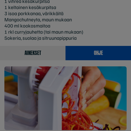
1 vihreä kesäkurpitsa
1 keltainen kesäkurpitsa
3 isoa porkkanaa, värikkäitä
Mangochutneyta, maun mukaan
400 ml kookosmaitoa
1 rkl curryjauhetta (tai maun mukaan)
Sokeria, suolaa ja sitruunapippuria
AINEKSET
OHJE