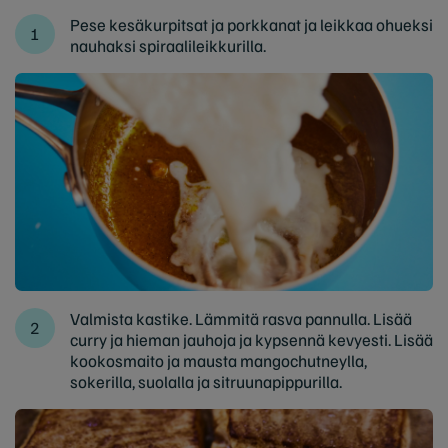
Pese kesäkurpitsat ja porkkanat ja leikkaa ohueksi
nauhaksi spiraalileikkurilla.
Valmista kastike. Lämmitä rasva pannulla. Lisää
curry ja hieman jauhoja ja kypsennä kevyesti. Lisää
kookosmaito ja mausta mangochutneylla,
sokerilla, suolalla ja sitruunapippurilla.