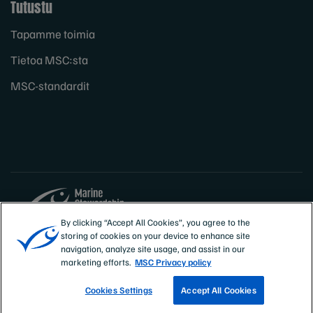
Tutustu
Tapamme toimia
Tietoa MSC:sta
MSC-standardit
By clicking “Accept All Cookies”, you agree to the
storing of cookies on your device to enhance site
Sites
Suomi
navigation, analyze site usage, and assist in our
marketing efforts.
MSC Privacy policy
Cookies Settings
Accept All Cookies
ETSI KALASTUSYRITYKSIÄ