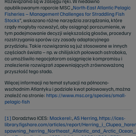
Rozwiązania są w zasięgu ręki. W niedawno
opublikowanym raporcie MSC „
North-East Atlantic Pelagic
Fisheries – Management Challenges for Straddling Fish
Stocks
”, wskazano różne narzędzia zarządzania, które
rządy mogłyby rozważyć, aby osiągnąć porozumienie, w
tym podejmowanie decyzji większością głosów, procedury
rozstrzygania sporów czy zasady adaptacyjnego
przydziału. Takie rozwiązania są już stosowane w innych
częściach świata – np. w chilijskich połowach ostroboka,
co umożliwiło negocjatorom osiągnięcie kompromisu i
znalezienie rozwiązań zapewniających zrównoważoną
przyszłość tego stada.
Więcej informacji na temat sytuacji na północno-
wschodnim Atlantyku i podziale kwot połowowych, można
znaleźć na stronie:
https://www.msc.org/species/small-
pelagic-fish
[1]
Doradztwo ICES:
Mackerel
:,
AS Herring,
https://ices-
library.figshare.com/articles/report/Herring_i_Clupea
spawning_herring_Northeast_Atlantic_and_Arctic_Ocea