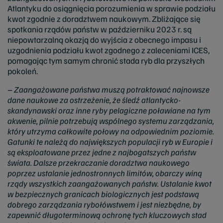
Atlantyku do osiągnięcia porozumienia w sprawie podziału
kwot zgodnie z doradztwem naukowym. Zbliżające się
spotkania rządów państw w październiku 2023 r. są
niepowtarzalną okazją do wyjścia z obecnego impasu i
uzgodnienia podziału kwot zgodnego z zaleceniami ICES,
pomagając tym samym chronić stada ryb dla przyszłych
pokoleń.
–
Zaangażowane państwa muszą potraktować najnowsze
dane naukowe za ostrzeżenie, że śledź atlantycko-
skandynawski oraz inne ryby pelagiczne poławiane na tym
akwenie, pilnie potrzebują wspólnego systemu zarządzania,
który utrzyma całkowite połowy na odpowiednim poziomie.
Gatunki te należą do największych populacji ryb w Europie i
są eksploatowane przez jedne z najbogatszych państw
świata. Dalsze przekraczanie doradztwa naukowego
poprzez ustalanie jednostronnych limitów, obarczy winą
rządy wszystkich zaangażowanych państw. Ustalanie kwot
w bezpiecznych granicach biologicznych jest podstawą
dobrego zarządzania rybołówstwem i jest niezbędne, by
zapewnić długoterminową ochronę tych kluczowych stad