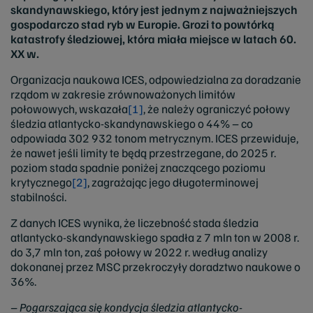
skandynawskiego, który jest jednym z najważniejszych
gospodarczo stad ryb w Europie. Grozi to powtórką
katastrofy śledziowej, która miała miejsce w latach 60.
XX w.
Organizacja naukowa ICES, odpowiedzialna za doradzanie
rządom w zakresie zrównoważonych limitów
połowowych, wskazała
[1]
, że należy ograniczyć połowy
śledzia atlantycko-skandynawskiego o 44% – co
odpowiada 302 932 tonom metrycznym. ICES przewiduje,
że nawet jeśli limity te będą przestrzegane, do 2025 r.
poziom stada spadnie poniżej znaczącego poziomu
krytycznego
[2]
, zagrażając jego długoterminowej
stabilności.
Z danych ICES wynika, że liczebność stada śledzia
atlantycko-skandynawskiego spadła z 7 mln ton w 2008 r.
do 3,7 mln ton, zaś połowy w 2022 r. według analizy
dokonanej przez MSC przekroczyły doradztwo naukowe o
36%.
– Pogarszająca się kondycja śledzia
atlantycko-