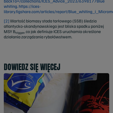
backTo=/collections/ICES_Advice_2023/6398177
Blue
whiting.
https://ices-
library.figshare.com/articles/report/Blue_whiting_i_M
[2]
Wartość biomasy stada tarłowego (SSB) śledzia
atlantycko-skandynawskiego jest bliska spadku poniżej
MSY B
, co jak definiuje ICES uruchamia określone
trigger
działania zarządzania rybołówstwem.
DOWIEDZ SIĘ WIĘCEJ