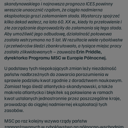
skandynawskiego
i najnowsza prognoza ICES powinny
wreszcie unaocznić rządom, że ciągła nadmierna
eksploatacja grozi załamaniem stada. Wystarczy spojrzeć
kilka dekad wstecz, na lata 60. XX w., kiedy to przełowienie i
złe zarządzanie doprowadziły do załamania się tego stada.
Aby umożliwić jego odbudowę, działalność połowowa
została wstrzymana na 5 lat. W rezultacie wiele rybołówstw
i przetwórców śledzi zbankrutowało, a tysiące miejsc pracy
zostało zlikwidowanych –
zauważa
Erin Priddle,
dyrektorka Programu MSC w Europie Północnej.
U podstawy tych niepokojących zmian leży niezdolność
państw nadbrzeżnych do zawarcia porozumienia w
sprawie podziału kwot zgodnie z doradztwem naukowym.
Zamiast tego śledź atlantycko-skandynawski, a także
makrela atlantycka i błękitek są poławiane w ramach
kwot ustalanych jednostronnie przez poszczególne kraje,
prowadząc do ciągłej nadmiernej eksploatacji tych
zasobów.
MSC po raz kolejny wzywa rządy państw
zaangażowanych w rybołówstwo na północno-wschodnim