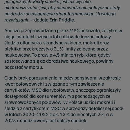
pelagicznych. Kiedy stawka jest tak wysoka,
niedopuszczalne jest, aby niepowodzenia polityczne stały
na drodze do osiągnięcia długoterminowego i trwałego
rozwiązania –
dodaje
Erin Priddle
.
Analiza przeprowadzona przez MSC pokazała, że tylko w
ciągu ostatnich sześciu lat całkowite łączne połowy
śledzia atlantycko-skandynawskiego, makreli oraz
błękitka przekroczyły o 31% limity zalecane przez
naukowców. To prawie 4,5 mln ton ryb, które, gdyby
zastosowano się do doradztwa naukowego, powinny
pozostać w morzu.
Ciągły brak porozumienia między państwami w zakresie
kwot połowowych i związane z tym zawieszenie
certyfikatów MSC dla rybołówstw, znacząco ograniczyły
dostępność dla konsumentów ryb pochodzących ze
zrównoważonych połowów. W Polsce udział makreli i
śledzia z certyfikatem MSC w sprzedaży detalicznej spadł
w latach 2020–2022 z ok. 12% do niecałych 2%, a w
2023 r. spodziewany jest dalszy spadek.