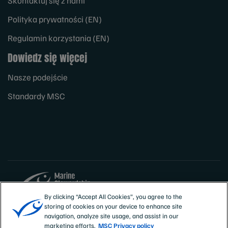
Skontaktuj się z nami
Polityka prywatności (EN)
Regulamin korzystania (EN)
Dowiedz się więcej
Nasze podejście
Standardy MSC
By clicking “Accept All Cookies”, you agree to the
storing of cookies on your device to enhance site
Sites
Polska
navigation, analyze site usage, and assist in our
marketing efforts.
MSC Privacy policy