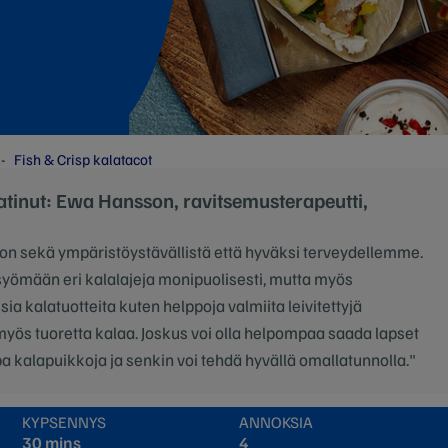
Fish & Crisp kalatacot
atinut: Ewa Hansson, ravitsemusterapeutti,
on sekä ympäristöystävällistä että hyväksi terveydellemme.
syömään eri kalalajeja monipuolisesti, mutta myös
ia kalatuotteita kuten helppoja valmiita leivitettyjä
yös tuoretta kalaa. Joskus voi olla helpompaa saada lapset
 kalapuikkoja ja senkin voi tehdä hyvällä omallatunnolla."
KYPSENNYS
ANNOKSIA
30 mins
4