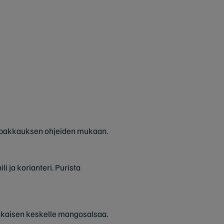
et pakkauksen ohjeiden mukaan.
i ja korianteri. Purista
a jokaisen keskelle mangosalsaa.