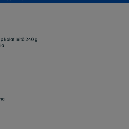
p kalafileitä 240 g
ria
una