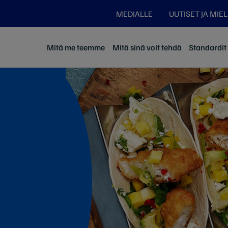
MEDIALLE
UUTISET JA MIE
Mitä me teemme
Mitä sinä voit tehdä
Standardit j