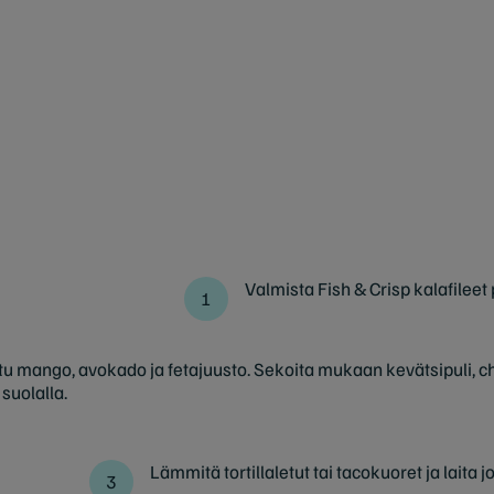
Valmista Fish & Crisp kalafile
u mango, avokado ja fetajuusto. Sekoita mukaan kevätsipuli, chil
suolalla.
Lämmitä tortillaletut tai tacokuoret ja lait