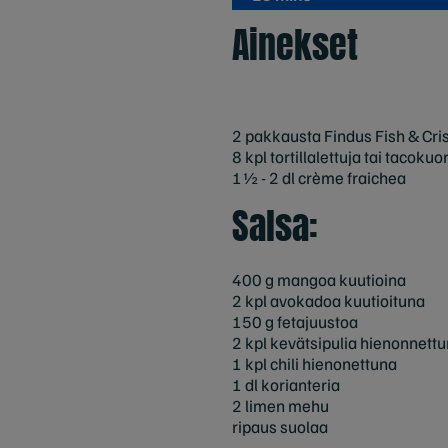
Ainekset
2 pakkausta Findus Fish & Cris
8 kpl tortillalettuja tai tacokuo
1½ - 2 dl crème fraichea
Salsa:
400 g mangoa kuutioina
2 kpl avokadoa kuutioituna
150 g fetajuustoa
2 kpl kevätsipulia hienonnett
1 kpl chili hienonettuna
1 dl korianteria
2 limen mehu
ripaus suolaa