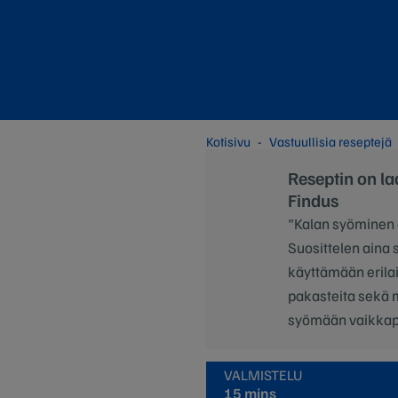
Kotisivu
Vastuullisia reseptejä
Reseptin on la
Findus
"Kalan syöminen 
Suosittelen aina 
käyttämään erilais
pakasteita sekä m
syömään vaikkapa
VALMISTELU
15 mins