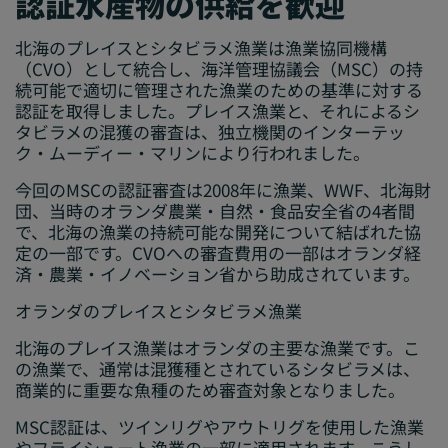
認証水産物の供給を歓迎
北海のプレイスとシタビラメ漁業は漁業協同機構
（CVO）として統合し、海洋管理協議会（MSC）の持
続可能で適切に管理された漁業のための基準に対する
認証を取得しました。プレイス漁業と、それによるシ
タビラメの混獲の審査は、独立機関のインターテッ
ク・ムーディー・マリンにより行われました。
今回のMSCの認証審査は2008年に漁業、WWF、北海財
団、当時のオランダ農業・自然・食品安全省の4者間
で、北海の漁業の持続可能な開発について結ばれた協
定の一部です。CVOへの審査費用の一部はオランダ経
済・農業・イノベーション省から助成されています。
オランダの
プレイスとシタビラメ漁業
北海のプレイス漁業はオランダの主要な漁業です。こ
の漁業で、通常は混獲種とされているシタビラメは、
商業的に重要な魚種のため審査対象となりました。
MSC認証は、ツインリグやアウトリグを使用した漁業
やフライシュート漁業の一部に適用されます。こうし