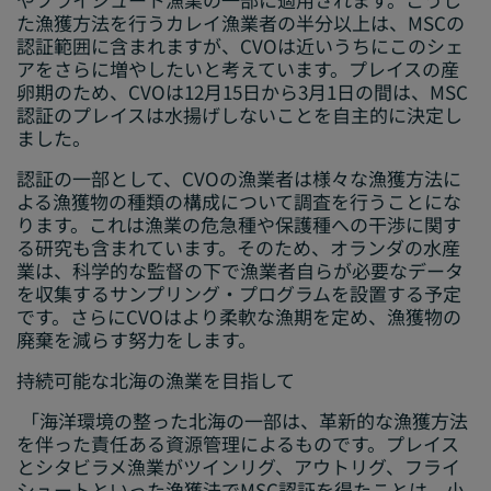
た漁獲方法を行うカレイ漁業者の半分以上は、MSCの
認証範囲に含まれますが、CVOは近いうちにこのシェ
アをさらに増やしたいと考えています。プレイスの産
卵期のため、CVOは12月15日から3月1日の間は、MSC
認証のプレイスは水揚げしないことを自主的に決定し
ました。
認証の一部として、CVOの漁業者は様々な漁獲方法に
よる漁獲物の種類の構成について調査を行うことにな
ります。これは漁業の危急種や保護種への干渉に関す
る研究も含まれています。そのため、オランダの水産
業は、科学的な監督の下で漁業者自らが必要なデータ
を収集するサンプリング・プログラムを設置する予定
です。さらにCVOはより柔軟な漁期を定め、漁獲物の
廃棄を減らす努力をします。
持続可能な北海の漁業を目指して
「海洋環境の整った北海の一部は、革新的な漁獲方法
を伴った責任ある資源管理によるものです。プレイス
とシタビラメ漁業がツインリグ、アウトリグ、フライ
シュートといった漁獲法でMSC認証を得たことは、小