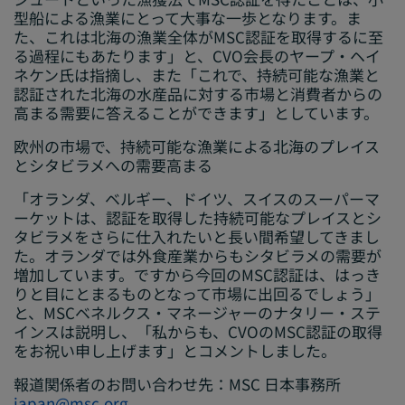
型船による漁業にとって大事な一歩となります。ま
た、これは北海の漁業全体がMSC認証を取得するに至
る過程にもあたります」と、CVO会長のヤープ・ヘイ
ネケン氏は指摘し、また「これで、持続可能な漁業と
認証された北海の水産品に対する市場と消費者からの
高まる需要に答えることができます」としています。
欧州の市場で、持続可能な漁業による北海のプレイス
とシタビラメへの需要高まる
「オランダ、ベルギー、ドイツ、スイスのスーパーマ
ーケットは、認証を取得した持続可能なプレイスとシ
タビラメをさらに仕入れたいと長い間希望してきまし
た。オランダでは外食産業からもシタビラメの需要が
増加しています。ですから今回のMSC認証は、はっき
りと目にとまるものとなって市場に出回るでしょう」
と、MSCベネルクス・マネージャーのナタリー・ステ
インスは説明し、「私からも、CVOのMSC認証の取得
をお祝い申し上げます」とコメントしました。
報道関係者のお問い合わせ先：MSC 日本事務所
japan@msc.org