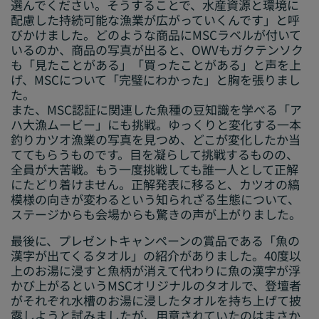
選んでください。そうすることで、水産資源と環境に
配慮した持続可能な漁業が広がっていくんです」と呼
びかけました。どのような商品にMSCラベルが付いて
いるのか、商品の写真が出ると、OWVもガクテンソク
も「見たことがある」「買ったことがある」と声を上
げ、MSCについて「完璧にわかった」と胸を張りまし
た。
また、MSC認証に関連した魚種の豆知識を学べる「ア
ハ大漁ムービー」にも挑戦。ゆっくりと変化する一本
釣りカツオ漁業の写真を見つめ、どこが変化したか当
ててもらうものです。目を凝らして挑戦するものの、
全員が大苦戦。もう一度挑戦しても誰一人として正解
にたどり着けません。正解発表に移ると、カツオの縞
模様の向きが変わるという知られざる生態について、
ステージからも会場からも驚きの声が上がりました。
最後に、プレゼントキャンペーンの賞品である「魚の
漢字が出てくるタオル」の紹介がありました。40度以
上のお湯に浸すと魚柄が消えて代わりに魚の漢字が浮
かび上がるというMSCオリジナルのタオルで、登壇者
がそれぞれ水槽のお湯に浸したタオルを持ち上げて披
露しようと試みましたが、用意されていたのはまさか