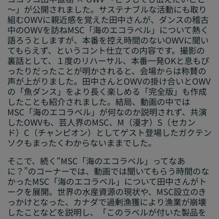
～」が公開されました。サステナブルな活動にも取り
組むOWVに親近感を覚えた田中さんが、ダンスの稽古
中のOWVを訪ねMSC「海のエコラベル」について熱く
語ろうとしますが、本番を控え時間のないOWVに聞い
てもらえず、というコント仕立ての内容です。撮影の
裏話として、１度のリハーサル、本番一発OKと息もぴ
ったりだったことが明かされると、会場からは称賛の
声が上がりました。田中さんとOWVの掛け合いとOWV
の「魚ダンス」をより長く楽しめる「完全版」も作成
したことも紹介されました。結局、動画の中では
MSC「海のエコラベル」が何なのか説明されず、共演
したOWVも、芸人界のMSC、M（漫才）S（セカン
ド）C（チャンピオン）としてゲスト登場したガクテン
ソクもまったくわからないままでした。
そこで、続く“MSC「海のエコラベル」ってなあ
に？”のコーナーでは、動画では聞いてもらう時間のな
かったMSC「海のエコラベル」について田中さんがト
ークを展開。世界の水産資源の現状や、MSC設立のき
っかけとなった、カナダで過剰漁獲により漁業が崩壊
したことなどを説明し、「このラベルが付いた製品を