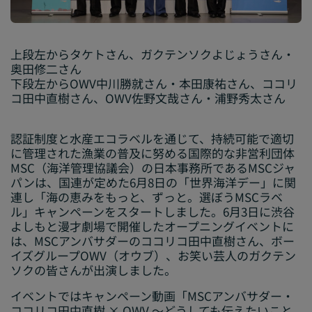
上段左からタケトさん、ガクテンソクよじょうさん・
奥田修二さん
下段左からOWV中川勝就さん・本田康祐さん、ココリ
コ田中直樹さん、OWV佐野文哉さん・浦野秀太さん
認証制度と水産エコラベルを通じて、持続可能で適切
に管理された漁業の普及に努める国際的な非営利団体
MSC（海洋管理協議会）の日本事務所であるMSCジャ
パンは、国連が定めた6月8日の「世界海洋デー」に関
連し「海の恵みをもっと、ずっと。選ぼうMSCラベ
ル」キャンペーンをスタートしました。6月3日に渋谷
よしもと漫才劇場で開催したオープニングイベントに
は、MSCアンバサダーのココリコ田中直樹さん、ボー
イズグループOWV（オウブ）、お笑い芸人のガクテン
ソクの皆さんが出演しました。
イベントではキャンペーン動画「MSCアンバサダー・
ココリコ田中直樹 × OWV ～どうしても伝えたいこと