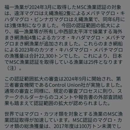
福一漁業が2024年3月に取得したMSC漁業認証の対象
は、遠洋マグロはえ縄漁船2隻によるメバチマグロ・キ
ハダマグロ・ビンナガマグロはえ縄漁業で、同年6月に
は3隻体制になりました。今回の認証範囲の拡大によ
り、福一漁業等が所有し中西部太平洋で操業する海外
まき網漁船4隻によるカツオ・キハダマグロ・メバチマ
グロまき網漁業が追加されました。これらのまき網船
による2023年のカツオ・キハダマグロ・メバチマグロ
の漁獲量は合計22,300トンでした。これにより、日本
でMSC漁業認証を取得している漁業は25件となります
（注）。
この認証範囲拡大の審査は2024年9月に開始され、第
三者審査機関であるControl Union社が実施しました。
通常の審査と同様に、規定の審査プロセスに則り、ス
テークホルダーからのコメントや報告書の外部査読結
果も踏まえて認証範囲の拡大が認められました。
世界ではマグロ・カツオ類を対象とする漁業のMSC漁
業認証取得が加速しています。MSC認証のマグロ・カ
ツオ類の総漁獲量は、2017年度は100万トン未満でし