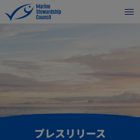
プレスリリース