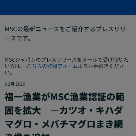
MSCの最新ニュースをご紹介するプレスリリ
ースです。
MSCジャパンのプレスリリースをメールで受け取りた
い方は、
こちらの登録フォーム
よりお手続きくださ
い。
3 2月 2026
福一漁業がMSC漁業認証の範
囲を拡大 ―カツオ・キハダ
マグロ・メバチマグロまき網