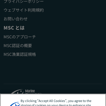
プライバシーポリシー
ウェブサイト利用規約
お問い合わせ
MSC とは
MSCのアプローチ
MSC認証の概要
MSC漁業認証規格
By clicking “Accept All Cookies”, you agree to the
storing of cookies on your device to enhance site