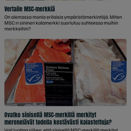
Vertaile MSC-merkkiä
On olemassa monia erilaisia ympäristömerkintöjä. Miten
MSC:n sininen kalamerkki suoriutuu suhteessa muihin
merkkeihin?
Ovatko sinisellä MSC-merkillä merkityt
merenelävät todella kestävästi kalastettuja?
Voit luottaa siihen, että sinisellä MSC-merkillä merkityt