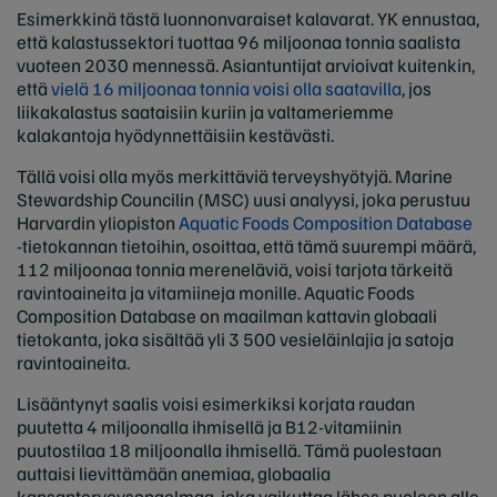
Esimerkkinä tästä luonnonvaraiset kalavarat. YK ennustaa,
että kalastussektori tuottaa 96 miljoonaa tonnia saalista
vuoteen 2030 mennessä. Asiantuntijat arvioivat kuitenkin,
että
vielä 16 miljoonaa tonnia voisi olla saatavilla
, jos
liikakalastus saataisiin kuriin ja valtameriemme
kalakantoja hyödynnettäisiin kestävästi.
Tällä voisi olla myös merkittäviä terveyshyötyjä. Marine
Stewardship Councilin (MSC) uusi analyysi, joka perustuu
Harvardin yliopiston
Aquatic Foods Composition Database
-tietokannan tietoihin, osoittaa, että tämä suurempi määrä,
112 miljoonaa tonnia mereneläviä, voisi tarjota tärkeitä
ravintoaineita ja vitamiineja monille. Aquatic Foods
Composition Database on maailman kattavin globaali
tietokanta, joka sisältää yli 3 500 vesieläinlajia ja satoja
ravintoaineita.
Lisääntynyt saalis voisi esimerkiksi korjata raudan
puutetta 4 miljoonalla ihmisellä ja B12-vitamiinin
puutostilaa 18 miljoonalla ihmisellä. Tämä puolestaan
auttaisi lievittämään anemiaa, globaalia
kansanterveysongelmaa, joka vaikuttaa lähes puoleen alle