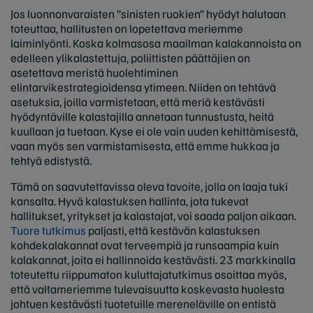
Jos luonnonvaraisten ”sinisten ruokien” hyödyt halutaan
toteuttaa, hallitusten on lopetettava meriemme
laiminlyönti. Koska kolmasosa maailman kalakannoista on
edelleen ylikalastettuja, poliittisten päättäjien on
asetettava meristä huolehtiminen
elintarvikestrategioidensa ytimeen. Niiden on tehtävä
asetuksia, joilla varmistetaan, että meriä kestävästi
hyödyntäville kalastajilla annetaan tunnustusta, heitä
kuullaan ja tuetaan. Kyse ei ole vain uuden kehittämisestä,
vaan myös sen varmistamisesta, että emme hukkaa ja
tehtyä edistystä.
Tämä on saavutettavissa oleva tavoite, jolla on laaja tuki
kansalta. Hyvä kalastuksen hallinta, jota tukevat
hallitukset, yritykset ja kalastajat, voi saada paljon aikaan.
Tuore tutkimus
paljasti, että kestävän kalastuksen
kohdekalakannat ovat terveempiä ja runsaampia kuin
kalakannat, joita ei hallinnoida kestävästi. 23 markkinalla
toteutettu riippumaton kuluttajatutkimus osoittaa myös,
että valtameriemme tulevaisuutta koskevasta huolesta
johtuen kestävästi tuotetuille mereneläville on entistä