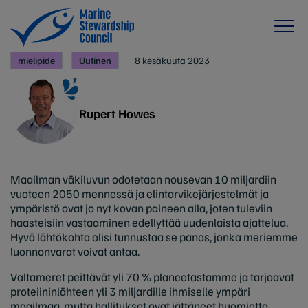
mielipide
Uutinen
8 kesäkuuta 2023
Rupert Howes
Maailman väkiluvun odotetaan nousevan 10 miljardiin
vuoteen 2050 mennessä ja elintarvikejärjestelmät ja
ympäristö ovat jo nyt kovan paineen alla, joten tuleviin
haasteisiin vastaaminen edellyttää uudenlaista ajattelua.
Hyvä lähtökohta olisi tunnustaa se panos, jonka meriemme
luonnonvarat voivat antaa.
Valtameret peittävät yli 70 % planeetastamme ja tarjoavat
proteiininlähteen yli 3 miljardille ihmiselle ympäri
maailmaa, mutta hallitukset ovat jättäneet huomiotta