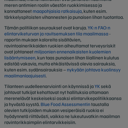
meren antimien roolin väestön ruokkimisessa ja
kannattaneet
maapohjaisia ​​ratkaisuja
, kuten esim.
tärkkelyspitoisten vihannesten ja punaisen lihan tuotantoa.
Tämän politiikan seuraukset ovat karuja.
YK:n FAO:n
elintarviketurvan ja ravitsemuksen tila maailmassa
-
raportin mukaan kaloreita sisältävien,
ravintoainerikkaiden ruokien aiheuttamat terveysriskit
ovat johtaneet
miljoonien ennenaikaisten kuolemien
lisääntymiseen,
kun taas punaisen lihan liiallinen kulutus
edistää vakavia, mutta ehkäistävissä olevia sairauksia,
kuten esim. sydänsairauksia –
nykyään johtava kuolinsyy
maailmanlaajuisesti
.
Tilanteen uudelleenarviointi on käynnissä ja
YK
sekä
johtavat tutkijat kehottavat nyt hallituksia ottamaan
merenelävät keskeiseksi osaksi elintarvikepolitiikkaansa
ja hyvästä syystä.
Blue Food Assessmentin
taustalla
olevien tutkijoiden mukaan vesiperäisiä ruokia ei
hyödynnetä riittävästi, vaikka ne lukeutuvatkin maailman
ravintorikkaimpiin elintarvikkeisiin.