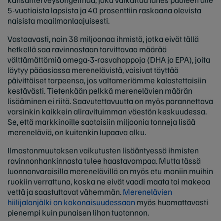
5-vuotiaista lapsista ja 40 prosenttiin raskaana olevista
naisista maailmanlaajuisesti.
Vastaavasti, noin 38 miljoonaa ihmistä, jotka eivät tällä
hetkellä saa ravinnostaan tarvittavaa määrää
välttämättömiä omega-3-rasvahappoja (DHA ja EPA), joita
löytyy pääasiassa merenelävistä, voisivat täyttää
päivittäiset tarpeensa, jos valtameriämme kalastettaisiin
kestävästi. Tietenkään pelkkä merenelävien määrän
lisääminen ei riitä. Saavutettavuutta on myös parannettava
varsinkin kaikkein aliravituimman väestön keskuudessa.
Se, että markkinoille saataisiin miljoonia tonneja lisää
mereneläviä, on kuitenkin lupaava alku.
Ilmastonmuutoksen vaikutusten lisääntyessä ihmisten
ravinnonhankinnasta tulee haastavampaa. Mutta tässä
luonnonvaraisilla merenelävillä on myös etu moniin muihin
ruokiin verrattuna, koska ne eivät vaadi maata tai makeaa
vettä ja saastuttavat vähemmän.
Merenelävien
hiilijalanjälki on kokonaisuudessaan
myös huomattavasti
pienempi kuin punaisen lihan tuotannon.