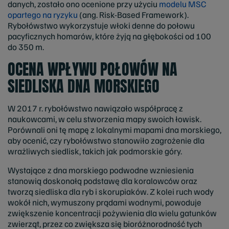
danych, zostało ono ocenione przy użyciu
modelu MSC
opartego na ryzyku
(ang. Risk-Based Framework).
Rybołówstwo wykorzystuje włoki denne do połowu
pacyficznych homarów, które żyją na głębokości od 100
do 350 m.
OCENA WPŁYWU POŁOWÓW NA
SIEDLISKA DNA MORSKIEGO
W 2017 r. rybołówstwo nawiązało współpracę z
naukowcami, w celu stworzenia mapy swoich łowisk.
Porównali oni tę mapę z lokalnymi mapami dna morskiego,
aby ocenić, czy rybołówstwo stanowiło zagrożenie dla
wrażliwych siedlisk, takich jak podmorskie góry.
Wystające z dna morskiego podwodne wzniesienia
stanowią doskonałą podstawę dla koralowców oraz
tworzą siedliska dla ryb i skorupiaków. Z kolei ruch wody
wokół nich, wymuszony prądami wodnymi, powoduje
zwiększenie koncentracji pożywienia dla wielu gatunków
zwierząt, przez co zwiększa się bioróżnorodność tych