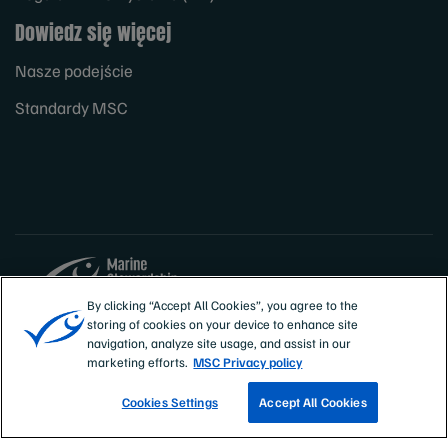
Dowiedz się więcej
Nasze podejście
Standardy MSC
By clicking “Accept All Cookies”, you agree to the
storing of cookies on your device to enhance site
Sites
Polska
navigation, analyze site usage, and assist in our
marketing efforts.
MSC Privacy policy
Cookies Settings
Accept All Cookies
ZNAJDŹ CERTYFIKOWANE RYBOŁÓWSTWO