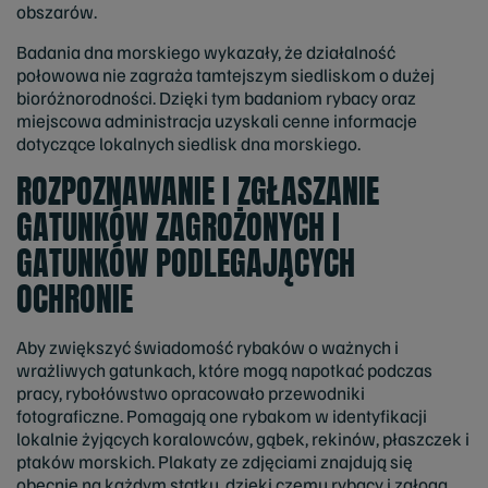
obszarów.
Badania dna morskiego wykazały, że działalność
połowowa nie zagraża tamtejszym siedliskom o dużej
bioróżnorodności. Dzięki tym badaniom rybacy oraz
miejscowa administracja uzyskali cenne informacje
dotyczące lokalnych siedlisk dna morskiego.
ROZPOZNAWANIE I ZGŁASZANIE
GATUNKÓW ZAGROŻONYCH I
GATUNKÓW PODLEGAJĄCYCH
OCHRONIE
Aby zwiększyć świadomość rybaków o ważnych i
wrażliwych gatunkach, które mogą napotkać podczas
pracy, rybołówstwo opracowało przewodniki
fotograficzne. Pomagają one rybakom w identyfikacji
lokalnie żyjących koralowców, gąbek, rekinów, płaszczek i
ptaków morskich. Plakaty ze zdjęciami znajdują się
obecnie na każdym statku, dzięki czemu rybacy i załoga