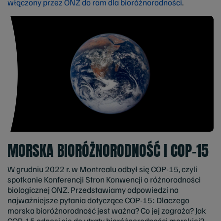
włączony przez ONZ do ram dla bioróżnorodności
.
MORSKA BIORÓŻNORODNOŚĆ I COP-15
W grudniu 2022 r. w Montrealu odbył się COP-15, czyli
spotkanie Konferencji Stron Konwencji o różnorodności
biologicznej ONZ. Przedstawiamy odpowiedzi na
najważniejsze pytania dotyczące COP-15: Dlaczego
morska bioróżnorodność jest ważna? Co jej zagraża? Jak
COP-15 odnosi się do utraty bioróżnorodności morskiej?