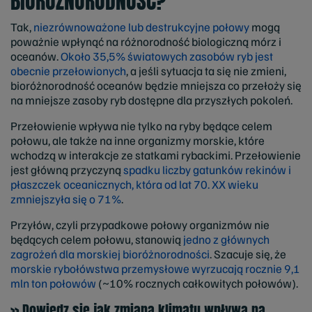
BIORÓŻNORODNOŚĆ?
Tak,
niezrównoważone lub destrukcyjne połowy
mogą
poważnie wpłynąć na różnorodność biologiczną mórz i
oceanów.
Około 35,5% światowych zasobów ryb jest
obecnie przełowionych
, a jeśli sytuacja ta się nie zmieni,
bioróżnorodność oceanów będzie mniejsza co przełoży się
na mniejsze zasoby ryb dostępne dla przyszłych pokoleń.
Przełowienie wpływa nie tylko na ryby będące celem
połowu, ale także na inne organizmy morskie, które
wchodzą w interakcje ze statkami rybackimi. Przełowienie
jest główną przyczyną
spadku liczby gatunków rekinów i
płaszczek oceanicznych, która od lat 70. XX wieku
zmniejszyła się o 71%
.
Przyłów, czyli przypadkowe połowy organizmów nie
będących celem połowu, stanowią
jedno z głównych
zagrożeń dla morskiej bioróżnorodności
. Szacuje się, że
morskie rybołówstwa przemysłowe wyrzucają rocznie 9,1
mln ton połowów
(~10% rocznych całkowitych połowów).
>> Dowiedz się jak zmiana klimatu wpływa na