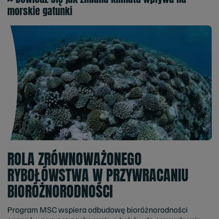
morskie gatunki
ROLA ZRÓWNOWAŻONEGO
RYBOŁÓWSTWA W PRZYWRACANIU
BIORÓŻNORODNOŚCI
Program MSC wspiera odbudowę bioróżnorodności