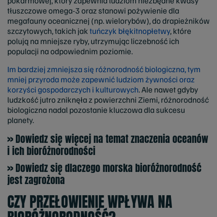
pokarmowej, który zapewnia ludziom niezbędne kwasy
tłuszczowe omega-3 oraz stanowi pożywienie dla
megafauny oceanicznej (np. wielorybów), do drapieżników
szczytowych, takich jak
tuńczyk błękitnopłetwy
, które
polują na mniejsze ryby, utrzymując liczebność ich
populacji na odpowiednim poziomie.
Im bardziej zmniejsza się różnorodność biologiczna, tym
mniej przyroda może zapewnić ludziom żywności oraz
korzyści gospodarczych i kulturowych
. Ale nawet gdyby
ludzkość jutro zniknęła z powierzchni Ziemi, różnorodność
biologiczna nadal pozostanie kluczowa dla sukcesu
planety.
>> Dowiedz się więcej na temat znaczenia oceanów
i ich bioróżnorodności
>> Dowiedz się dlaczego morska bioróżnorodność
jest zagrożona
CZY PRZEŁOWIENIE WPŁYWA NA