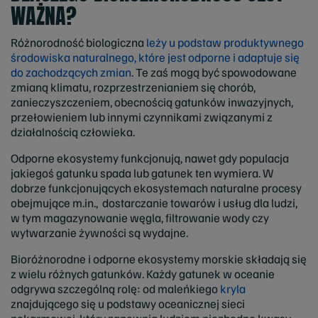
WAŻNA?
Różnorodność biologiczna
leży u podstaw produktywnego
środowiska naturalnego, które jest odporne i adaptuje się
do zachodzących zmian
. Te zaś mogą być spowodowane
zmianą klimatu, rozprzestrzenianiem się chorób,
zanieczyszczeniem, obecnością gatunków inwazyjnych,
przełowieniem lub innymi czynnikami związanymi z
działalnością człowieka.
Odporne ekosystemy funkcjonują, nawet gdy populacja
jakiegoś gatunku spada lub gatunek ten wymiera. W
dobrze funkcjonujących ekosystemach naturalne procesy
obejmujące m.in., dostarczanie towarów i usług dla ludzi,
w tym magazynowanie węgla, filtrowanie wody czy
wytwarzanie żywności są wydajne.
Bioróżnorodne i odporne ekosystemy morskie składają się
z wielu różnych gatunków. Każdy gatunek w oceanie
odgrywa szczególną rolę: od maleńkiego
kryla
znajdującego się u podstawy oceanicznej sieci