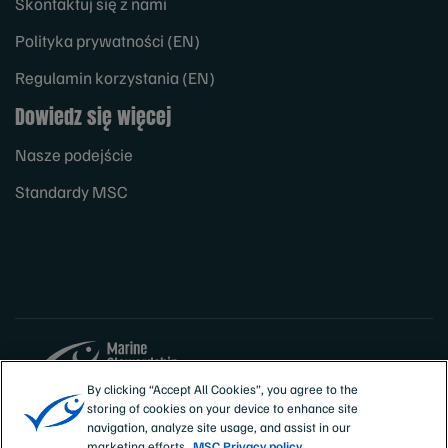
Skontaktuj się z nami
Polityka prywatności (EN)
Regulamin korzystania (EN)
Dowiedz się więcej
Nasze podejście
Standardy MSC
By clicking “Accept All Cookies”, you agree to the
storing of cookies on your device to enhance site
Sites
Polska
navigation, analyze site usage, and assist in our
marketing efforts.
MSC Privacy policy