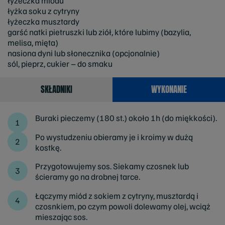
łyżeczka miodu
łyżka soku z cytryny
łyżeczka musztardy
garść natki pietruszki lub ziół, które lubimy (bazylia,
melisa, mięta)
nasiona dyni lub słonecznika (opcjonalnie)
sól, pieprz, cukier – do smaku
SKŁADNIKI
WYKONANIE
Buraki pieczemy (180 st.) około 1h (do miękkości).
Po wystudzeniu obieramy je i kroimy w dużą
kostkę.
Przygotowujemy sos. Siekamy czosnek lub
ścieramy go na drobnej tarce.
Łączymy miód z sokiem z cytryny, musztardą i
czosnkiem, po czym powoli dolewamy olej, wciąż
mieszając sos.