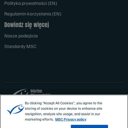
Polityka prywatności (EN)
Regulamin korzystania (EN)
Dowiedz się więcej
Nasze podejście
Standardy MSC
By clicking “Accept All Cookies”, you agree to the
storing of cookies on your device to enhance site
Sites
Polska
navigation, analyze site usage, and assist in our
marketing efforts.
MSC Privacy policy