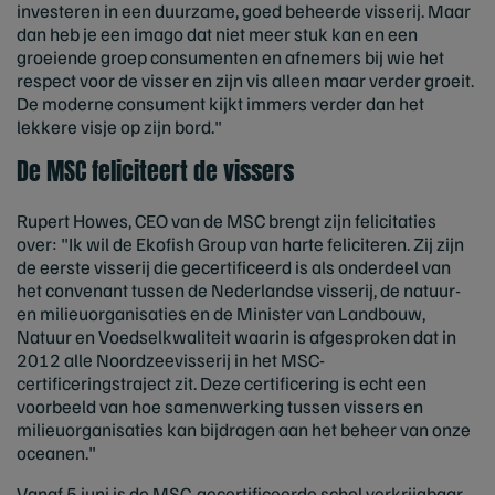
investeren in een duurzame, goed beheerde visserij. Maar
dan heb je een imago dat niet meer stuk kan en een
groeiende groep consumenten en afnemers bij wie het
respect voor de visser en zijn vis alleen maar verder groeit.
De moderne consument kijkt immers verder dan het
lekkere visje op zijn bord."
De MSC feliciteert de vissers
Rupert Howes, CEO van de MSC brengt zijn felicitaties
over: "Ik wil de Ekofish Group van harte feliciteren. Zij zijn
de eerste visserij die gecertificeerd is als onderdeel van
het convenant tussen de Nederlandse visserij, de natuur-
en milieuorganisaties en de Minister van Landbouw,
Natuur en Voedselkwaliteit waarin is afgesproken dat in
2012 alle Noordzeevisserij in het MSC-
certificeringstraject zit. Deze certificering is echt een
voorbeeld van hoe samenwerking tussen vissers en
milieuorganisaties kan bijdragen aan het beheer van onze
oceanen."
Vanaf 5 juni is de MSC-gecertificeerde schol verkrijgbaar