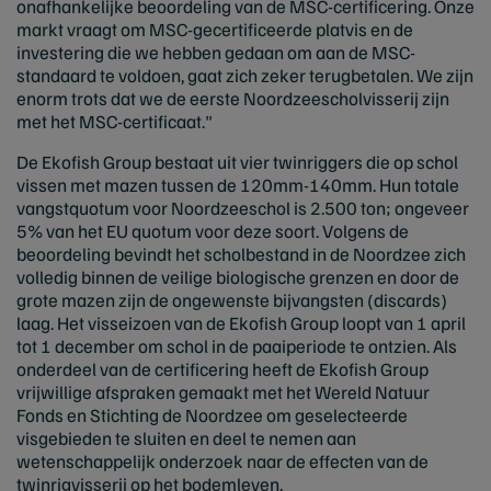
onafhankelijke beoordeling van de MSC-certificering. Onze
markt vraagt om MSC-gecertificeerde platvis en de
investering die we hebben gedaan om aan de MSC-
standaard te voldoen, gaat zich zeker terugbetalen. We zijn
enorm trots dat we de eerste Noordzeescholvisserij zijn
met het MSC-certificaat."
De Ekofish Group bestaat uit vier twinriggers die op schol
vissen met mazen tussen de 120mm-140mm. Hun totale
vangstquotum voor Noordzeeschol is 2.500 ton; ongeveer
5% van het EU quotum voor deze soort. Volgens de
beoordeling bevindt het scholbestand in de Noordzee zich
volledig binnen de veilige biologische grenzen en door de
grote mazen zijn de ongewenste bijvangsten (discards)
laag. Het visseizoen van de Ekofish Group loopt van 1 april
tot 1 december om schol in de paaiperiode te ontzien. Als
onderdeel van de certificering heeft de Ekofish Group
vrijwillige afspraken gemaakt met het Wereld Natuur
Fonds en Stichting de Noordzee om geselecteerde
visgebieden te sluiten en deel te nemen aan
wetenschappelijk onderzoek naar de effecten van de
twinrigvisserij op het bodemleven.