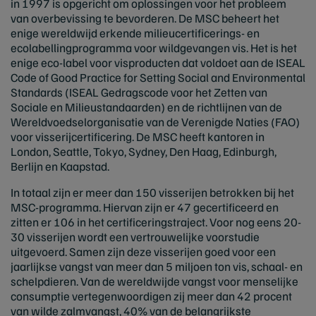
in 1997 is opgericht om oplossingen voor het probleem
van overbevissing te bevorderen. De MSC beheert het
enige wereldwijd erkende milieucertificerings- en
ecolabellingprogramma voor wildgevangen vis. Het is het
enige eco-label voor visproducten dat voldoet aan de ISEAL
Code of Good Practice for Setting Social and Environmental
Standards (ISEAL Gedragscode voor het Zetten van
Sociale en Milieustandaarden) en de richtlijnen van de
Wereldvoedselorganisatie van de Verenigde Naties (FAO)
voor visserijcertificering. De MSC heeft kantoren in
London, Seattle, Tokyo, Sydney, Den Haag, Edinburgh,
Berlijn en Kaapstad.
In totaal zijn er meer dan 150 visserijen betrokken bij het
MSC-programma. Hiervan zijn er 47 gecertificeerd en
zitten er 106 in het certificeringstraject. Voor nog eens 20-
30 visserijen wordt een vertrouwelijke voorstudie
uitgevoerd. Samen zijn deze visserijen goed voor een
jaarlijkse vangst van meer dan 5 miljoen ton vis, schaal- en
schelpdieren. Van de wereldwijde vangst voor menselijke
consumptie vertegenwoordigen zij meer dan 42 procent
van wilde zalmvangst, 40% van de belangrijkste