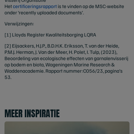
Het
certificeringsrapport
is te vinden op de MSC-website
onder ‘recently uploaded documents’.
Verwijzingen:
[1] Lloyds Register Kwaliteitsborging LQRA
[2] Eijsackers, H.J.P., B.D.H.K. Eriksson, T. van der Heide,
P.M.J. Herman, J. Van der Meer, H. Polet, I. Tulp, (2023),
Beoordeling van ecologische effecten van garnalenvisserij
op bodem en biota, Wageningen Marine Research &
Waddenacademie. Rapport nummer:C056/23, pagina’s
53.
MEER INSPIRATIE