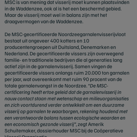
MSC is van mening dat visserij moet kunnen plaatsvinden
in de Waddenzee, ook al is het een beschermd gebied.
Maar de visserij moet wel in balans zijn met het
draagvermogen van de Waddenzee.
De MSC-gecertificeerde Noordzeegarnalenvisserijvloot
bestaat uit ongeveer 400 kotters en 10
producentengroepen uit Duitsland, Denemarken en
Nederland. De gecertificeerde vissers zijn overwegend
familie- en traditionele bedrijven die al generaties lang
actief zijn in de garnalenvisserij. Samen vingen de
gecertificeerde vissers onlangs ruim 20.000 ton garnalen
per jaar, wat overeenkomt met ruim 90 procent van de
totale garnalenvangst in de Noordzee. “
De MSC-
certificering heeft ertoe geleid dat de garnalenvisserij in
nauw contact staan met wetenschap en milieuorganisaties
en zich voortdurend verder ontwikkelt om een duurzame
visserij op garnalen te waarborgen, rekening houdend met
een verantwoorde balans tussen ecologische waarden en
een economisch gezonde visserij”
, zegt Amerik
Schuitemaker, dossierhouder MSC bij de Coöperatieve
Visserij Organisatie