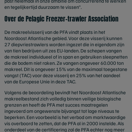
past helemaal in onze ambitie om concurrerend te werken
en tegelijkertijd duurzaam te vissen".
Over de Pelagic Freezer-trawler Association
De makreelvisserij van de PFA vindt plaats in het
Noordoost Atlantische gebied. Voor deze visserij kunnen
27 diepvriestrawlers worden ingezet die in eigendom zijn
van tien bedrijven uit zes EU-landen. De schepen vangen
de makreel individueel of in span en gebruiken sleepnetten
die de bodem niet raken. Ze vangen ongeveer 60.000 ton
makreel. Dit is ongeveer 15% van de maximaal toegestane
vangst (TAC) voor deze visserij en 25% van het aandeel
van de Europese Unie in deze TAC.
Volgens de beoordeling bevindt het Noordoost Atlantische
makreelbestand zich volledig binnen veilige biologische
grenzen en heeft de PFA met succes maatregelen
ingevoerd om ongewenste bijvangst tot lage niveaus te
beperken. Een voorbeeld is het verbod om marktwaardige
vis overboord te zetten, dat de PFA al in 2000 instelde. Als
onderdeel van de certificering zal de PFA echter nog meer