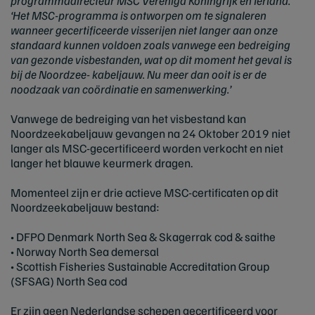
programmadirecteur MSC Verenigd Koningrijk en Ierland.
‘Het MSC-programma is ontworpen om te signaleren
wanneer gecertificeerde visserijen niet langer aan onze
standaard kunnen voldoen zoals vanwege een bedreiging
van gezonde visbestanden, wat op dit moment het geval is
bij de Noordzee- kabeljauw. Nu meer dan ooit is er de
noodzaak van coördinatie en samenwerking.’
Vanwege de bedreiging van het visbestand kan
Noordzeekabeljauw gevangen na 24 Oktober 2019 niet
langer als MSC-gecertificeerd worden verkocht en niet
langer het blauwe keurmerk dragen.
Momenteel zijn er drie actieve MSC-certificaten op dit
Noordzeekabeljauw bestand:
• DFPO Denmark North Sea & Skagerrak cod & saithe
• Norway North Sea demersal
• Scottish Fisheries Sustainable Accreditation Group
(SFSAG) North Sea cod
Er zijn geen Nederlandse schepen gecertificeerd voor