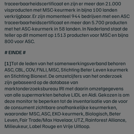
traceerbaarheidscertificaat en zijn er meer dan 21.000
visproducten met MSC-keurmerk in bijna 100 landen
verkrijgbaar. Er zijn momenteel 944 bedrijven met een ASC
traceerbaarheidscertificaat en meer dan 5.700 producten
met het ASC-keurmerk in 58 landen. In Nederland staat de
teller op dit moment op 1513 producten voor MSC en bijna
800 voor ASC.
# EINDE #
[
1
]
Tot de leden van het samenwerkingsverband behoren
ASC, CBL, COV, FNLI, MSC, Stichting Beter Leven keurmerk
en Stichting Bionext. De omzetcijfers van het onderzoek
zijn gebaseerd op de database van
marktonderzoeksbureau IRI met daarin omzetgegevens
van alle supermarkten behalve LIDL en Aldi. Gekozen is om
deze monitor te beperken tot de inventarisatie van de voor
de consument zichtbare onafhankelijke keurmerken,
waaronder MSC, ASC, EKO-keurmerk, Biologisch, Beter
Leven, Fair Trade/Max Havelaar, UTZ, Rainforest Alliance,
Milieukeur, Label Rouge en Vrije Uitloop.