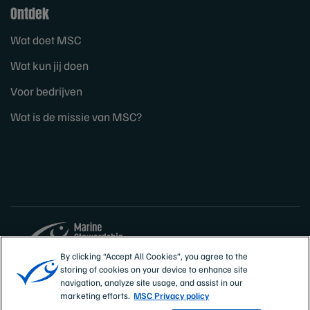
Ontdek
Wat doet MSC
Wat kun jij doen
Voor bedrijven
Wat is de missie van MSC?
By clicking “Accept All Cookies”, you agree to the
storing of cookies on your device to enhance site
Sites
Nederland
navigation, analyze site usage, and assist in our
marketing efforts.
MSC Privacy policy