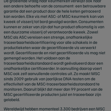
De groeiende vraag naar keurmerken verwijst ook naar
een andere behoefte van de consument: een betrouwbare
garantie dat een product door de hele keten getraceerd
kan worden. Elke vis met ASC- of MSC-keurmerk kan van
kweek of visserij tot bord gevolgd worden. Consumenten
kunnen er zeker van zijn dat hun product afkomstig is van
een duurzame visserij of verantwoorde kweek. Zowel
MSC als ASC vereisen een strenge, onafhankelijke
traceerbaarheidscertificering voor alle schakels in de
productieketen waar de gecertificeerde vis verwerkt
wordt. Gecertificeerde en niet gecertificeerde vis mag niet
gemengd worden. Het voldoen aan de
traceerbaarheidsstandaard wordt geëvalueerd door een
onafhankelijke certificeerder. In aanvulling daarop voert
MSC ook zelf aanvullende controles uit. Zo maakt MSC
sinds 2009 gebruik van jaarlijkse DNA-testen om de
effectiviteit van de MSC-traceerbaarheidsstandaard te
monitoren. Daaruit blijkt dat meer dan 99 procent van de
MSC gecertificeerde producten juist en traceerbaar zijn
gelabeld.
Wereldwijd hebben momenteel 3.300 bedrijven een MSC