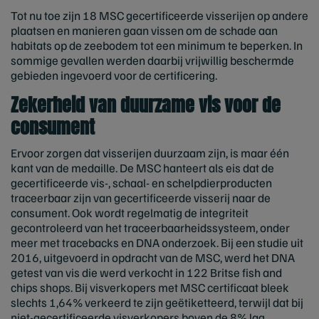
Tot nu toe zijn 18 MSC gecertificeerde visserijen op andere
plaatsen en manieren gaan vissen om de schade aan
habitats op de zeebodem tot een minimum te beperken. In
sommige gevallen werden daarbij vrijwillig beschermde
gebieden ingevoerd voor de certificering.
Zekerheid van duurzame vis voor de
consument
Ervoor zorgen dat visserijen duurzaam zijn, is maar één
kant van de medaille. De MSC hanteert als eis dat de
gecertificeerde vis-, schaal- en schelpdierproducten
traceerbaar zijn van gecertificeerde visserij naar de
consument. Ook wordt regelmatig de integriteit
gecontroleerd van het traceerbaarheidssysteem, onder
meer met tracebacks en DNA onderzoek. Bij een studie uit
2016, uitgevoerd in opdracht van de MSC, werd het DNA
getest van vis die werd verkocht in 122 Britse fish and
chips shops. Bij visverkopers met MSC certificaat bleek
slechts 1,64% verkeerd te zijn geëtiketteerd, terwijl dat bij
niet-gecertificeerde visverkopers boven de 8% lag.