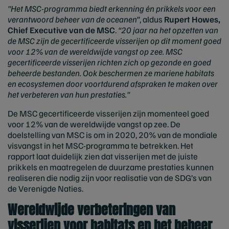
"Het MSC-programma biedt erkenning én prikkels voor een
verantwoord beheer van de oceanen”
, aldus
Rupert Howes,
Chief Executive van de MSC
.
“20 jaar na het opzetten van
de MSC zijn de gecertificeerde visserijen op dit moment goed
voor 12% van de wereldwijde vangst op zee. MSC
gecertificeerde visserijen richten zich op gezonde en goed
beheerde bestanden. Ook beschermen ze mariene habitats
en ecosystemen door voortdurend afspraken te maken over
het verbeteren van hun prestaties."
De MSC gecertificeerde visserijen zijn momenteel goed
voor 12% van de wereldwijde vangst op zee. De
doelstelling van MSC is om in 2020, 20% van de mondiale
visvangst in het MSC-programma te betrekken. Het
rapport laat duidelijk zien dat visserijen met de juiste
prikkels en maatregelen de duurzame prestaties kunnen
realiseren die nodig zijn voor realisatie van de SDG’s van
de Verenigde Naties.
Wereldwijde verbeteringen van
visserijen voor habitats en het beheer