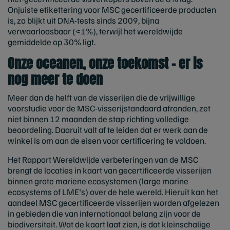
Onjuiste etikettering voor MSC gecertificeerde producten
is, zo blijkt uit DNA-tests sinds 2009, bijna
verwaarloosbaar (<1%), terwijl het wereldwijde
gemiddelde op 30% ligt.
Onze oceanen, onze toekomst - er is
nog meer te doen
Meer dan de helft van de visserijen die de vrijwillige
voorstudie voor de MSC-visserijstandaard afronden, zet
niet binnen 12 maanden de stap richting volledige
beoordeling. Daaruit valt af te leiden dat er werk aan de
winkel is om aan de eisen voor certificering te voldoen.
Het Rapport Wereldwijde verbeteringen van de MSC
brengt de locaties in kaart van gecertificeerde visserijen
binnen grote mariene ecosystemen (large marine
ecosystems of LME's) over de hele wereld. Hieruit kan het
aandeel MSC gecertificeerde visserijen worden afgelezen
in gebieden die van internationaal belang zijn voor de
biodiversiteit. Wat de kaart laat zien, is dat kleinschalige