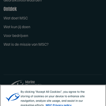
Ontdek
Wat doet MSC
Wat kun jij doen
Voor bedrijven
Wat is de missie van MSC?
By clicking “Accept All Cookies”, you agree to the
storing of cookies on your device to enhance site
Sites
Nederland
navigation, analyze site usage, and assist in our
marketing efforts.
MSC Privacy policy