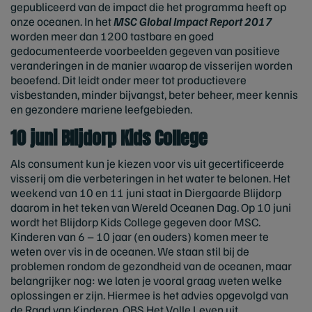
gepubliceerd van de impact die het programma heeft op
onze oceanen. In het
MSC Global Impact Report 2017
worden meer dan 1200 tastbare en goed
gedocumenteerde voorbeelden gegeven van positieve
veranderingen in de manier waarop de visserijen worden
beoefend. Dit leidt onder meer tot productievere
visbestanden, minder bijvangst, beter beheer, meer kennis
en gezondere mariene leefgebieden.
10 juni Blijdorp Kids College
Als consument kun je kiezen voor vis uit gecertificeerde
visserij om die verbeteringen in het water te belonen. Het
weekend van 10 en 11 juni staat in Diergaarde Blijdorp
daarom in het teken van Wereld Oceanen Dag. Op 10 juni
wordt het Blijdorp Kids College gegeven door MSC.
Kinderen van 6 – 10 jaar (en ouders) komen meer te
weten over vis in de oceanen. We staan stil bij de
problemen rondom de gezondheid van de oceanen, maar
belangrijker nog: we laten je vooral graag weten welke
oplossingen er zijn. Hiermee is het advies opgevolgd van
de Raad van Kinderen, OBS Het Volle Leven uit