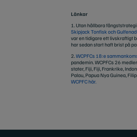
Länkar
1. Utan hållbara fångststrategie
Skipjack Tonfisk och Gulfenad
var en tidigare ett livskraft
har sedan start haft brist på pa
2.
WCPFCs 18:e sammankom
pandemin. WCPFCs 26 medlemar
stater, Fiji, Fiji, Frankrike, 
Palau, Papua Nya Guinea, Fili
WCPFC här.