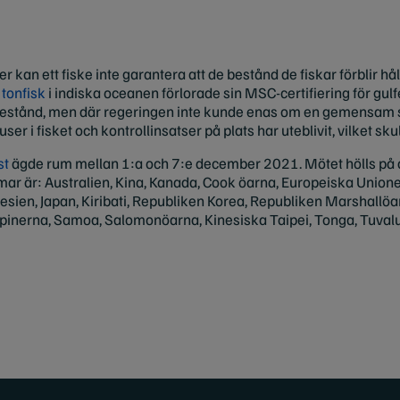
r kan ett fiske inte garantera att de bestånd de fiskar förblir hå
 tonfisk
i indiska oceanen förlorade sin MSC-certifiering för gul
igt bestånd, men där regeringen inte kunde enas om en gemensam
user i fisket och kontrollinsatser på plats har uteblivit, vilket sk
st
ägde rum mellan 1:a och 7:e december 2021. Mötet hölls på 
 är: Australien, Kina, Kanada, Cook öarna, Europeiska Union
Indonesien, Japan, Kiribati, Republiken Korea, Republiken Marshall
ppinerna, Samoa, Salomonöarna, Kinesiska Taipei, Tonga, Tuval