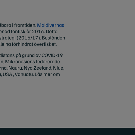
llbara i framtiden.
Maldivernas
fenad tonfisk år 2016. Detta
 strategi (2016/17). Bestånden
ulle ha förhindrat överfisket.
distans på grund av COVID-19
en, Mikronesiens federerade
öarna, Nauru, Nya Zeeland, Niue,
u, USA , Vanuatu. Läs mer om