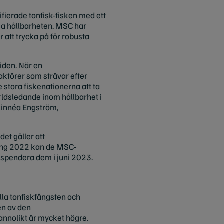
ifierade tonfisk-fisken med ett
iga hållbarheten. MSC har
 att trycka på för robusta
tiden. När en
aktörer som strävar efter
 stora fiskenationerna att ta
ärldsledande inom hållbarhet i
 Linnéa Engström,
et gäller att
sning 2022 kan de MSC-
suspendera dem i juni 2023.
lla tonfiskfångsten och
en av den
sannolikt är mycket högre.