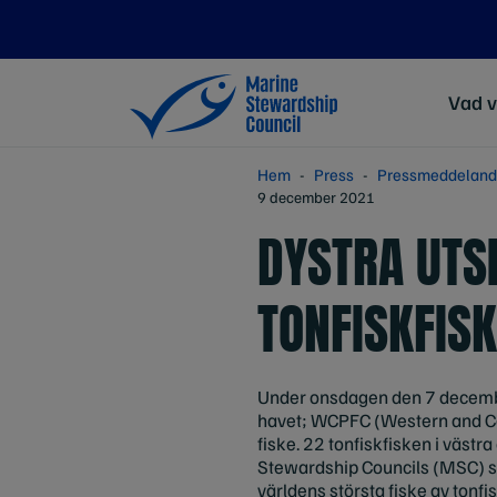
Vad v
Hem
Press
Pressmeddelan
9 december 2021
DYSTRA UTSI
TONFISKFISK
Under onsdagen den 7 december 
havet; WCPFC (Western and Cen
fiske. 22 tonfiskfisken i västr
Stewardship Councils (MSC) sta
världens största fiske av tonfisk