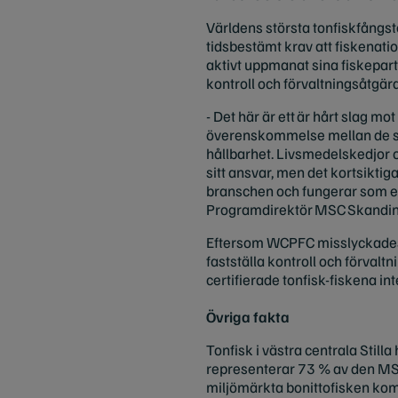
Världens största tonfiskfångst
tidsbestämt krav att fiskenati
aktivt uppmanat sina fiskepart
kontroll och förvaltningsåtgärd
- Det här är ett är hårt slag mo
överenskommelse mellan de stor
hållbarhet. Livsmedelskedjor o
sitt ansvar, men det kortsiktig
branschen och fungerar som et
Programdirektör MSC Skandin
Eftersom WCPFC misslyckadesmed
fastställa kontroll och förva
certifierade tonfisk-fiskena i
Övriga fakta
Tonfisk i västra centrala Stil
representerar 73 % av den MSC-
miljömärkta bonittofisken komm