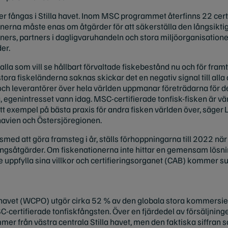
er fångas i Stilla havet. Inom MSC programmet återfinns 22 cert
onerna måste enas om åtgärder för att säkerställa den långsikt
ners, partners i dagligvaruhandeln och stora miljöorganisationer
er.
t alla som vill se hållbart förvaltade fiskebestånd nu och för fram
a fiskeländerna saknas skickar det en negativ signal till alla 
ch leverantörer över hela världen uppmanar företrädarna för de
a, egenintresset vann idag. MSC-certifierade tonfisk-fisken är v
t exempel på bästa praxis för andra fisken världen över, säger
avien och Östersjöregionen.
 att göra framsteg i år, ställs förhoppningarna till 2022 när d
ltningsåtgärder. Om fiskenationerna inte hittar en gemensam lö
nte uppfylla sina villkor och certifieringsorganet (CAB) kommer 
la havet (WCPO) utgör cirka 52 % av den globala stora kommersie
certifierade tonfiskfångsten. Över en fjärdedel av försäljning
er från västra centrala Stilla havet, men den faktiska siffran 