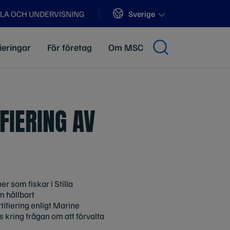
Sites
Sverige
LA OCH UNDERVISNING
ieringar
För företag
Om MSC
FIERING AV
 som fiskar i Stilla
m hållbart
tifiering enligt Marine
 kring frågan om att förvalta