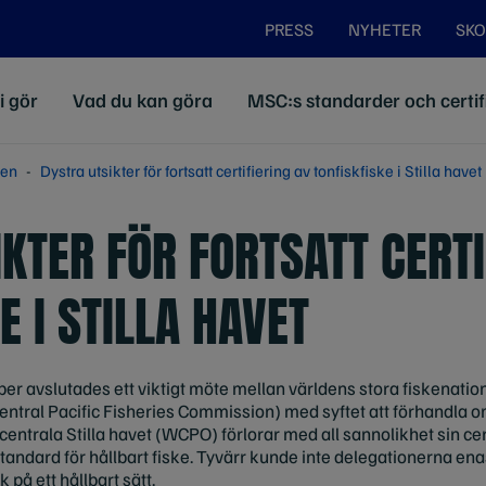
PRESS
NYHETER
SKO
i gör
Vad du kan göra
MSC:s standarder och certif
den
Dystra utsikter för fortsatt certifiering av tonfiskfiske i Stilla havet
KTER FÖR FORTSATT CERTI
E I STILLA HAVET
avslutades ett viktigt möte mellan världens stora fiskenationer
tral Pacific Fisheries Commission) med syftet att förhandla o
a centrala Stilla havet (WCPO) förlorar med all sannolikhet sin cer
ndard för hållbart fiske. Tyvärr kunde inte delegationerna enas
 på ett hållbart sätt.