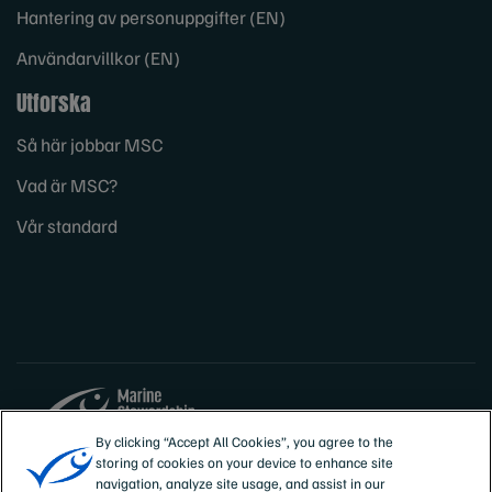
Hantering av personuppgifter (EN)
Användarvillkor (EN)
Utforska
Så här jobbar MSC
Vad är MSC?
Vår standard
By clicking “Accept All Cookies”, you agree to the
storing of cookies on your device to enhance site
Sites
Sverige
navigation, analyze site usage, and assist in our