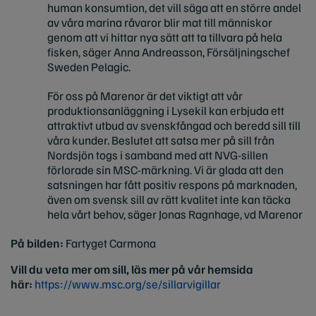
human konsumtion, det vill säga att en större andel
av våra marina råvaror blir mat till människor
genom att vi hittar nya sätt att ta tillvara på hela
fisken, säger Anna Andreasson, Försäljningschef
Sweden Pelagic.
För oss på Marenor är det viktigt att vår
produktionsanläggning i Lysekil kan erbjuda ett
attraktivt utbud av svenskfångad och beredd sill till
våra kunder. Beslutet att satsa mer på sill från
Nordsjön togs i samband med att NVG-sillen
förlorade sin MSC-märkning. Vi är glada att den
satsningen har fått positiv respons på marknaden,
även om svensk sill av rätt kvalitet inte kan täcka
hela vårt behov, säger Jonas Ragnhage, vd Marenor
På bilden:
Fartyget Carmona
Vill du veta mer om sill, läs mer på vår hemsida
här:
https://www.msc.org/se/sillarvigillar