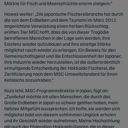
Märkte für Fisch und Meeresfrüchte enorm steigern.“
Howes weiter: „Die japanische Fischereibranche hat durch
die von dem Erdbeben und dem Tsunami im März 2011
angerichtete Verwüstung einen herben Rückschlag
erlitten. Der MSC hofft, dass die von dieser Tragödie
betroffenen Menschen in der Lage sein werden, ihre
Existenz wieder aufzubauen und ihre einstige Stärke
möglichst rasch wieder zu erlangen. Ein Beweis für den
Gemeinschaftsgeist und die Entschlossenheit der Japaner,
ihre Industrie wieder herzustellen, ist die außerordentlich
ermutigende Entscheidung der Hokkaido Fischerei, die
Zertifizierung nach dem MSC-Umweltstandard für ihren
Ketalachs anzustreben.“
Kozo Ishii, MSC-Programmdirektor in Japan, fügt an:
„Zunächst möchte ich allen Menschen, die durch das
Große Erdbeben in Japan so schwer gelitten haben, mein
tiefstes Mitgefühl aussprechen. Ich hoffe, sie werden sich
möglichst bald von diesem schlimmen Unglück erholen
und ihr Geschäft wieder aufnehmen. Meine Hochachtung
gilt auch der Föderation Hokkaido Gyoren, die in dieser