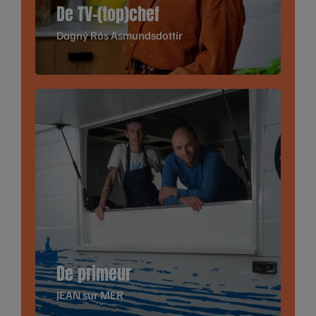
De TV-(top)chef
Dagný Rós Asmundsdottir
De primeur
JEAN sur MER