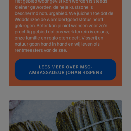
Het gebied waar gevist kan worden is steeds
kleiner geworden, de hele kustzone is
beschermd natuurgebied. We juichen toe dat de
Waddenzee de werelderfgoed status heeft
gekregen. Beter kan je niet wensen voor zo’n
prachtig gebied dat ons werkterrein is en ons,
onze familie en regio eten geeft. Visserij en
natuur gaan hand in hand en wij leven als
rentmeesters van de zee.
LEES MEER OVER MSC-
AMBASSADEUR JOHAN RISPENS