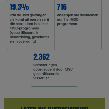
19.3%
716
van de wild gevangen
visserijen die deelnemen
vis komt uit een visserij
aan het MSC-
die betrokken is bij het
programma
MSC-programma
(gecertificeerd, in
beoordeling, geschorst
en in overgang)
2.362
verbeteringen
doorgevoerd door MSC
gecertificeerde
visserijen