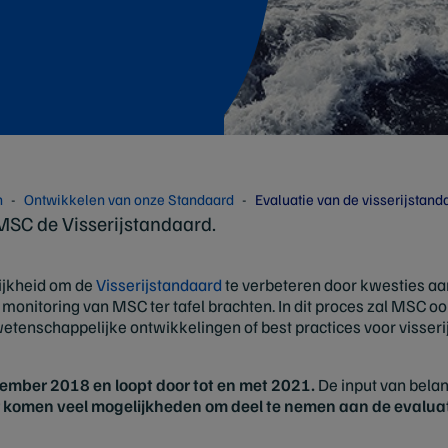
n
Ontwikkelen van onze Standaard
Evaluatie van de visserijstand
 MSC de Visserijstandaard.
ijkheid om de
Visserijstandaard
te verbeteren door kwesties aa
onitoring van MSC ter tafel brachten. In dit proces zal MSC oo
tenschappelijke ontwikkelingen of best practices voor visseri
ember 2018 en loopt door tot en met 2021.
De input van bela
r komen veel mogelijkheden om deel te nemen aan de evaluat