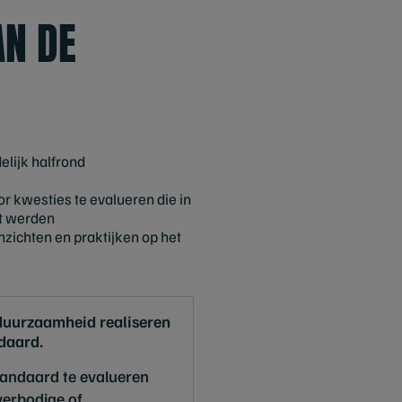
AN DE
elijk halfrond
r kwesties te evalueren die in
pt werden
ichten en praktijken op het
duurzaamheid realiseren
daard.
tandaard te evalueren
verbodige of