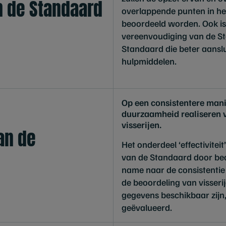
an de Standaard
overlappende punten in h
beoordeeld worden. Ook is
vereenvoudiging van de S
Standaard die beter aanslu
hulpmiddelen.
Op een consistentere mani
duurzaamheid realiseren v
visserijen.
van de
Het onderdeel ‘effectiviteit
van de Standaard door be
name naar de consistentie
de beoordeling van visser
gegevens beschikbaar zijn
geëvalueerd.