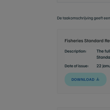
De taakomschrijving geeft een
Fisheries Standard Re
The ful
Description:
Standa
22 jan
Date of issue:
DOWNLOAD