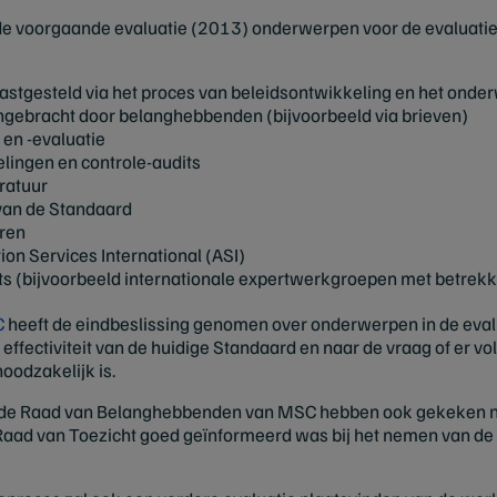
n de voorgaande evaluatie (2013) onderwerpen voor de evaluat
vastgesteld via het proces van beleidsontwikkeling en het on
ngebracht door belanghebbenden (bijvoorbeeld via brieven)
en -evaluatie
lingen en controle-audits
ratuur
 van de Standaard
ren
on Services International (ASI)
s (bijvoorbeeld internationale expertwerkgroepen met betrekki
C
heeft de eindbeslissing genomen over onderwerpen in de evalu
effectiviteit van de huidige Standaard en naar de vraag of er v
oodzakelijk is.
de Raad van Belanghebbenden van MSC hebben ook gekeken naa
e Raad van Toezicht goed geïnformeerd was bij het nemen van de