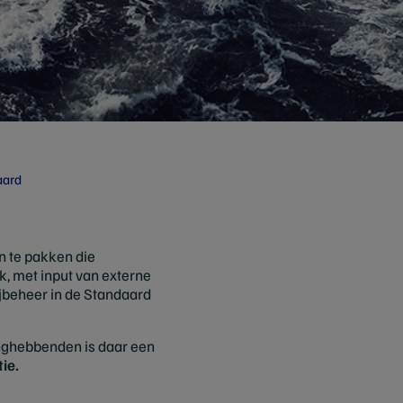
aard
n te pakken die
k, met input van externe
jbeheer in de Standaard
nghebbenden is daar een
ie.