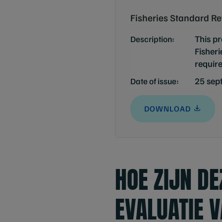
Fisheries Standard Re
This pr
Description:
Fisheri
requir
25 sep
Date of issue:
DOWNLOAD
HOE ZIJN D
EVALUATIE 