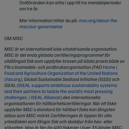
Ordföranden kan sitta i upp till tre mandatperioder
om tre år.
Mer information hittar du på:
msc.org/about-the-
msc/our-governance
OM MSC
MSC är en internationell icke-vinstdrivande organisation.
MSC är det enda globala certifieringsprogrammet för
vildfångad fisk som uppfyller kraven på bästa praxis både av
FN:s livsmedels- och jordbruksorganisation (FAO
Home |
Food and Agriculture Organization of the United Nations
(fao.org
)
, Global Sustainable Seafood Initiative (GSSI) och
ISEAL (
ISEAL supports ambitious sustainability systems
and their partners to tackle the world’s most pressing
challenges. | ISEAL Alliance
)
den internationella
organisationen för hållbarhetscertifieringar. När ett fiske
uppfyller MSC:s standard för hållbart fiske kan fångsten
säljas som MSC-märkt. Certifieringen är öppen för alla
yrkesfisken som fångar fisk och skaldjur från hav- eller
sötvatten. Idag är fler än 400 fiskerier i över 35 länder MSC-