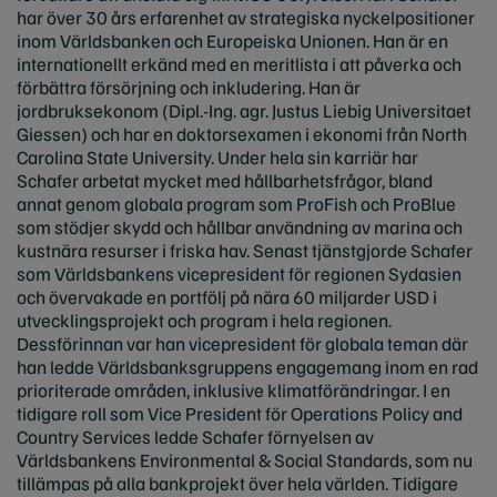
har över 30 års erfarenhet av strategiska nyckelpositioner
inom Världsbanken och Europeiska Unionen. Han är en
internationellt erkänd med en meritlista i att påverka och
förbättra försörjning och inkludering. Han är
jordbruksekonom (Dipl.-Ing. agr. Justus Liebig Universitaet
Giessen) och har en doktorsexamen i ekonomi från North
Carolina State University. Under hela sin karriär har
Schafer arbetat mycket med hållbarhetsfrågor, bland
annat genom globala program som ProFish och ProBlue
som stödjer skydd och hållbar användning av marina och
kustnära resurser i friska hav. Senast tjänstgjorde Schafer
som Världsbankens vicepresident för regionen Sydasien
och övervakade en portfölj på nära 60 miljarder USD i
utvecklingsprojekt och program i hela regionen.
Dessförinnan var han vicepresident för globala teman där
han ledde Världsbanksgruppens engagemang inom en rad
prioriterade områden, inklusive klimatförändringar. I en
tidigare roll som Vice President för Operations Policy and
Country Services ledde Schafer förnyelsen av
Världsbankens Environmental & Social Standards, som nu
tillämpas på alla bankprojekt över hela världen. Tidigare