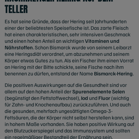
TELLER
Es hat seine Gründe, dass der Hering seit Jahrhunderten
einer der beliebtesten Speisefische ist. Das zarte Fleisch
hat einen charakteristischen, sehr intensiven Geschmack
und einen hohen Anteil an wichtigen
Vitaminen und
Nährstoffen
. Schon Bismarck wurde von seinem Leibarzt
eine Heringsdiät verordnet, um abzunehmen und seinem
Körper etwas Gutes zu tun. Als ein Fischer ihm einen Vorrat
an Hering mit der Bitte schickte, seine Fische nach ihm
benennen zu dürfen, entstand der Name
Bismarck-Hering
.
Die positiven Auswirkungen auf die Gesundheit sind vor
allem auf den hohen Anteil der
Spurenelemente Selen
(begünstigt den Fettstoffwechsel),
Iod
und
Fluor
(wichtig
für Zahn- und Knochenaufbau) zurückzuführen. Und auch
die gesunden, mehrfach ungesättigten Omega-3-
Fettsäuren, die der Körper nicht selbst herstellen kann, sind
in hohem Maße vorhanden. Sie haben positive Wirkung auf
den Blutzuckerspiegel und das Immunsystem und sollten
ein regelmäßiger Bestandteil der Ernährung sein.