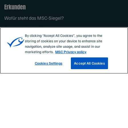
Erkunden
Wofür steht das MSC-Siegel?
Was bewirkt der MSC?
By clicking “Accept All Cookies”, you agree to the
Stellenausschreibungen
storing of cookies on your device to enhance site
navigation, analyze site usage, and assist in our
marketing efforts.
MSC Privacy policy
Cookies Settings
Accept All Cookies
Sites
Deutschland, Österreich, Schweiz