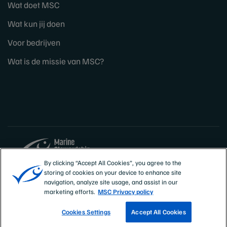
Wat doet MSC
Wat kun jij doen
Voor bedrijven
Wat is de missie van MSC?
By clicking “Accept All Cookies”, you agree to the
storing of cookies on your device to enhance site
Sites
Nederland
navigation, analyze site usage, and assist in our
marketing efforts.
MSC Privacy policy
Cookies Settings
Accept All Cookies
VIND EEN VISSERIJ