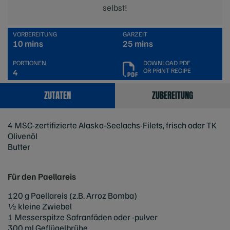
selbst!
VORBEREITUNG
GARZEIT
10 mins
25 mins
PORTIONEN
DOWNLOAD PDF
OR PRINT RECIPE
4
ZUTATEN
ZUBEREITUNG
4 MSC-zertifizierte Alaska-Seelachs-Filets, frisch oder TK
Olivenöl
Butter
Für den Paellareis
120 g Paellareis (z.B. Arroz Bomba)
1⁄2 kleine Zwiebel
1 Messerspitze Safranfäden oder -pulver
300 ml Geflügelbrühe