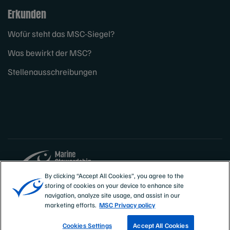
Erkunden
Wofür steht das MSC-Siegel?
Was bewirkt der MSC?
Stellenausschreibungen
By clicking “Accept All Cookies”, you agree to the
storing of cookies on your device to enhance site
Sites
Deutschland, Österreich, Schweiz
navigation, analyze site usage, and assist in our
marketing efforts.
MSC Privacy policy
Cookies Settings
Accept All Cookies