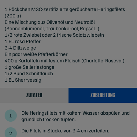
1 Päckchen MSC-zertifizierte geräucherte Heringsfilets
(200 g)
Eine Mischung aus Olivenöl und Neutralöl
(Sonnenblumenöl, Traubenkernöl, Rapsöl...)
1/2 rote Zwiebel oder 2 frische Salatzwiebeln
1 EL rosa Pfeffer
3-4 Dillzweige
Ein paar weiße Pfefferkörner
400 g Kartoffeln mit festem Fleisch (Charlotte, Roseval)
1 große Selleriestange
1/2 Bund Schnittlauch
1 EL Sherryessig
ZUTATEN
ZUBEREITUNG
Die Heringsfilets mit kaltem Wasser abspülen und
gründlich trocken tupfen.
Die Filets in Stücke von 3-4 cm zerteilen.