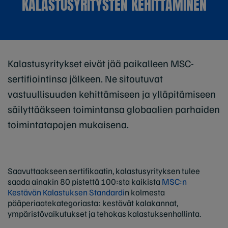
KALASTUSYRITYSTEN KEHITTÄMINEN
Kalastusyritykset eivät jää paikalleen MSC-
sertifiointinsa jälkeen. Ne sitoutuvat
vastuullisuuden kehittämiseen ja ylläpitämiseen
säilyttääkseen toimintansa globaalien parhaiden
toimintatapojen mukaisena.
Saavuttaakseen sertifikaatin, kalastusyrityksen tulee
saada ainakin 80 pistettä 100:sta kaikista
MSC:n
Kestävän Kalastuksen Standardi
n kolmesta
pääperiaatekategoriasta: kestävät kalakannat,
ympäristövaikutukset ja tehokas kalastuksenhallinta.