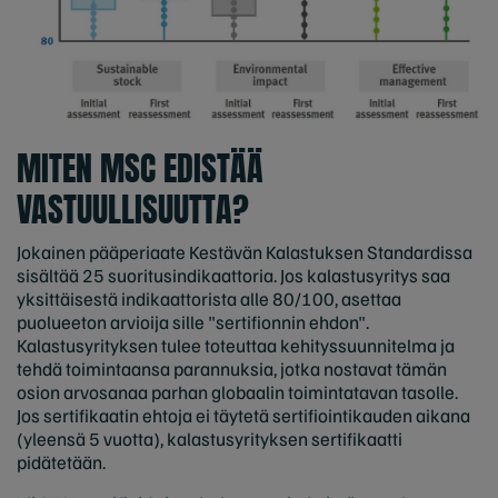
MITEN MSC EDISTÄÄ
VASTUULLISUUTTA?
Jokainen pääperiaate Kestävän Kalastuksen Standardissa
sisältää 25 suoritusindikaattoria. Jos kalastusyritys saa
yksittäisestä indikaattorista alle 80/100, asettaa
puolueeton arvioija sille "sertifionnin ehdon".
Kalastusyrityksen tulee toteuttaa kehityssuunnitelma ja
tehdä toimintaansa parannuksia, jotka nostavat tämän
osion arvosanaa parhan globaalin toimintatavan tasolle.
Jos sertifikaatin ehtoja ei täytetä sertifiointikauden aikana
(yleensä 5 vuotta), kalastusyrityksen sertifikaatti
pidätetään.