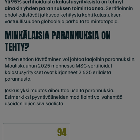
Yli 95% sertifioiduista kalastusyrityksistä on tehnyt
ainakin yhden parannuksen toimintaansa.
Sertifioinnin
ehdot edistävät jatkuvaa kehitystä kohti kalastuksen
vastuullisuuden globaaleja parhaita toimintatapoja.
MINKÄLAISIA PARANNUKSIA ON
TEHTY?
Yhden ehdon täyttäminen voi johtaa laajoihin parannuksiin.
Maaliskuuhun 2025 mennessä MSC-sertifioidut
kalastusyritykset ovat kirjanneet 2 625 erilaista
parannusta.
Joskus yksi muutos aiheuttaa useita parannuksia.
Esimerkiksi pyyntivälineiden modifiointi voi vähentää
useiden lajien sivusaalista.
94