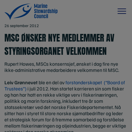
26 september 2012
MSC ØNSKER NYE MEDLEMMER AV
STYRINGSORGANET VELKOMMEN
Rupert Howes, MSCs konsernsjef, ønsket i dag fire nye
ikke-administrative medarbeidere velkommen til MSC.
Leiv Grønnevet
ble en del av
forstanderskapet (“Board of
Trustees”)
i juli 2012. Han startet karrieren sin som fisker
og han har hatt en rekke viktige verv i fiskerinæringen,
politikk og marin forskning, inkludert tre år som
statssekretær ved det norske Fiskeridepartementet. Nå
sitter han i styret til store norske sjømatbedrifter og leder
et strategisk forum for å fremme samarbeid og forståelse
mellom fiskerinæringen og oljeindustrien, begge er viktige
sektorer i den norske økonomien.