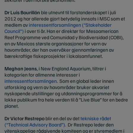
Dr Luis Bourillón
ble utnevnt til forstanderskapet i juli
2012 og har allerede gjort betydelig innsats i MSC som et
medlem av
interessentforsamlingen (“Stakeholder
Council”)
i over ti år. Han er direktør for Mesoamerican
Reef Programme ved Comunidad y Biodiversidad (COBI),
en av Mexicos største organisasjoner for vern av
havområder, der han overvåker gjennomføringen av
bærekraftige fiskeprosjekter i lokalsamfunnet.
Meghan Jeans
, i New England Aquarium, tiltrer i
kategorien for allmenne interesser i
interessentforsamlingen
. Som en global leder innen
utforsking og vern av havområder bruker akvariet
nyskapende utstillinger og utdanningsprogrammer for å
lokke publikum fra hele verden til å ”Live Blue” for en bedre
planet.
Dr Victor Restrepo
blir en del av det
tekniske rådet
(“Technical Advisory Board”).
Dr Restrepo leder den
vitenskapelige rådgivende komiteen og er styremedlem i