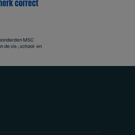
merk correct
p honderden MSC
 de vis-, schaal- en