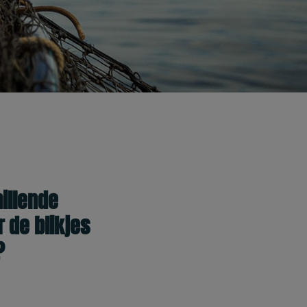
illende
r de blikjes
?