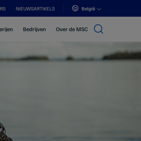
Sites
België
ERS
NIEUWSARTIKELS
erijen
Bedrijven
Over de MSC