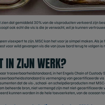
t zien dat gemiddeld 30% van de visproducten verkeerd zijn besc
e koopt ook echt die vis is die je verwacht, wil je kunnen vertrouw
 geen visexpert te zijn. MSC kan het voor je simpel maken. Als
kiest voor wild gevangen vis die van jouw bord terug te volgen is
T IN ZIJN WERK?
ar traceerbaarheidstandaard, in het Engels Chain of Custody 
ceerbaarheidsstandaard is vermenging van gecertificeerde vis m
umenten dat de vis-, schaal- en schelpdierproducten met MSC-
m beheerde bron, niet vermengd zijn met niet-gecertificeerde vi
eerd kunnen worden in de hele toevoerketen, van de oceaan tot