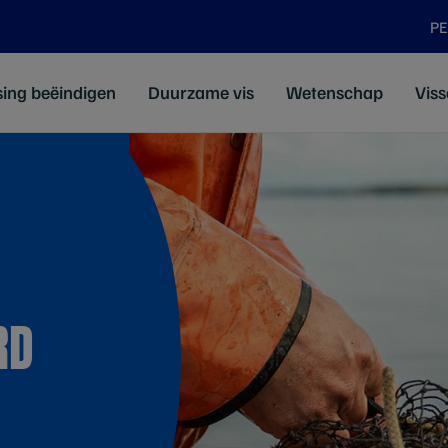
P
sing beëindigen
Duurzame vis
Wetenschap
Viss
RD