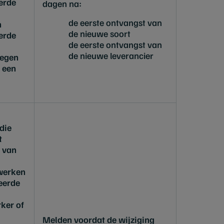
erde
dagen na:
de eerste ontvangst van
n
de nieuwe soort
erde
de eerste ontvangst van
de nieuwe leverancier
oegen
 een
 die
t
 van
t
rwerken
eerde
ker of
Melden voordat de wijziging