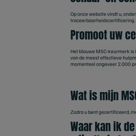
Op onze website vindt u, onde
traceerbaarheidscertificering.
Promoot uw ce
Het blauwe MSC-keurmerk is i
van de meest effectieve hulp
momenteel ongeveer 2.000 pro
Wat is mijn M
Zodra u bent gecertificeerd, 
Waar kan ik de