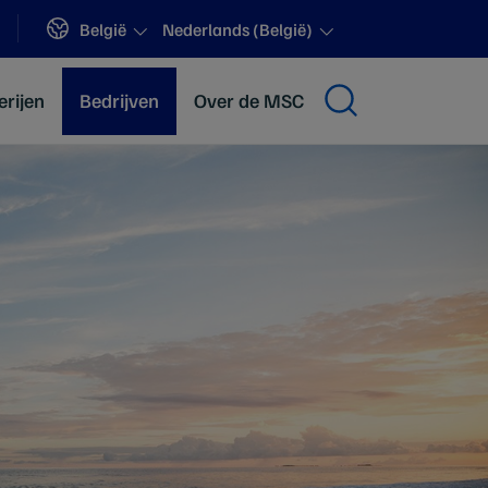
Sites
België
Nederlands (België)
erijen
Bedrijven
Over de MSC