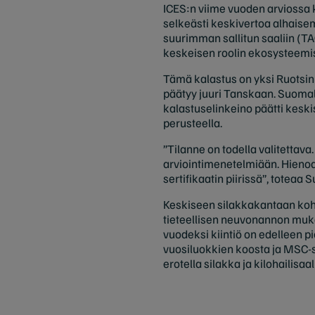
ICES:n viime vuoden arviossa 
selkeästi keskivertoa alhaisem
suurimman sallitun saaliin (T
keskeisen roolin ekosysteemiss
Tämä kalastus on yksi Ruotsin 
päätyy juuri Tanskaan. Suoma
kalastuselinkeino päätti kesk
perusteella.
”Tilanne on todella valitettav
arviointimenetelmiään. Hienoa
sertifikaatin piirissä”, toteaa
Keskiseen silakkakantaan kohd
tieteellisen neuvonannon muka
vuodeksi kiintiö on edelleen p
vuosiluokkien koosta ja MSC-ser
erotella silakka ja kilohailisaal