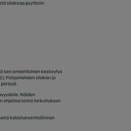
stä silakkaa pyytäviin
 tai sen omaehtoinen keskeytys
). Pohjanlahden silakan ja
piirissä.
ävyydelle. Näiden
:n ohjelma toimii tarkoituksen
 sekä kalastuksenhallinnan