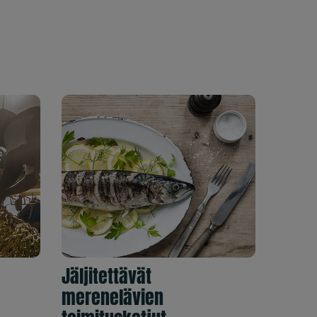
Jäljitettävät
merenelävien