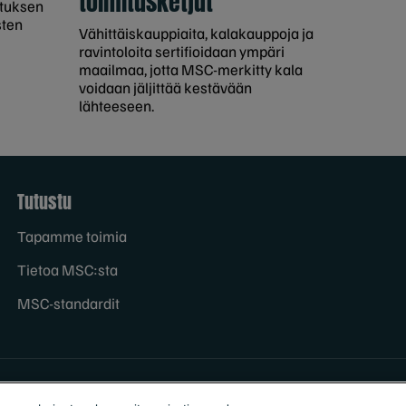
toimitusketjut
stuksen
sten
Vähittäiskauppiaita, kalakauppoja ja
ravintoloita sertifioidaan ympäri
maailmaa, jotta MSC-merkitty kala
voidaan jäljittää kestävään
lähteeseen.
Tutustu
Tapamme toimia
Tietoa MSC:sta
MSC-standardit