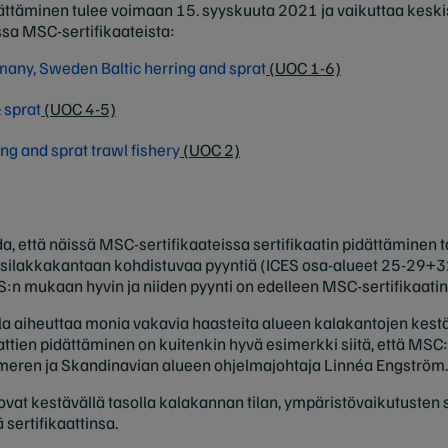
dättäminen tulee voimaan 15. syyskuuta 2021 ja vaikuttaa keski
issa MSC-sertifikaateista:
any, Sweden Baltic herring and sprat
(UOC 1-6)
 sprat
(UOC 4-5)
ng and sprat trawl fishery
(UOC 2)
a, että näissä MSC-sertifikaateissa sertifikaatin pidättäminen
silakkakantaan kohdistuvaa pyyntiä (ICES osa-alueet 25-29+32
S:n mukaan hyvin ja niiden pyynti on edelleen MSC-sertifikaatin 
la aiheuttaa monia vakavia haasteita alueen kalakantojen kest
kaattien pidättäminen on kuitenkin hyvä esimerkki siitä, että MSC
ämeren ja Skandinavian alueen ohjelmajohtaja Linnéa Engström.
 ovat kestävällä tasolla kalakannan tilan, ympäristövaikutusten
ä sertifikaattinsa.