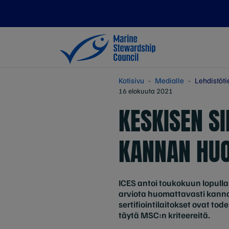
Kotisivu
Medialle
Lehdistöti
16 elokuuta 2021
KESKISEN SI
KANNAN HUO
ICES antoi toukokuun lopulla
arviota huomattavasti kann
sertifiointilaitokset ovat t
täytä MSC:n kriteereitä.