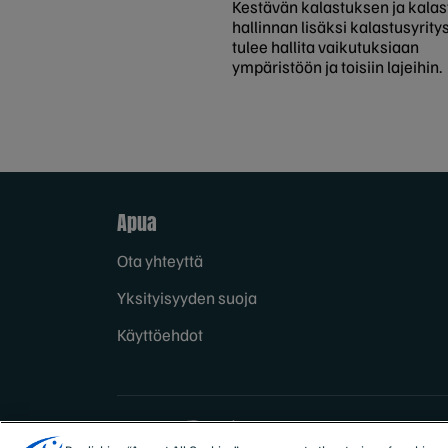
Kestävän kalastuksen ja kala
hallinnan lisäksi kalastusyrity
tulee hallita vaikutuksiaan
ympäristöön ja toisiin lajeihin.
Apua
Ota yhteyttä
Yksityisyyden suoja
Käyttöehdot
Sites
Suomi