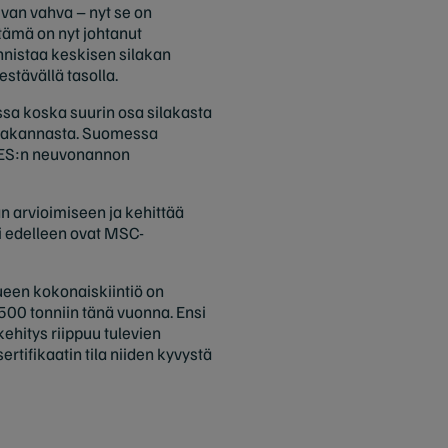
van vahva – nyt se on
tämä on nyt johtanut
nnistaa keskisen silakan
stävällä tasolla.
ssa koska suurin osa silakasta
akkakannasta. Suomessa
ICES:n neuvonannon
n arvioimiseen ja kehittää
i edelleen ovat MSC-
ueen kokonaiskiintiö on
500 tonniin tänä vuonna. Ensi
ehitys riippuu tulevien
rtifikaatin tila niiden kyvystä