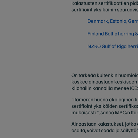
Kalastusten sertifikaattien pi
sertifiointiyksiköihin seuraav
Denmark, Estonia, Germ
Finland Baltic herring &
NZRO Gulf of Riga herri
On tärkeää kuitenkin huomioid
koskee ainoastaan keskiseen 
kilohailin kannoilla menee ICE
“Itämeren huono ekologinen ti
sertifiointiyksiköiden sertifi
mukaisesti.”, sanoo MSC:n It
Ainoastaan kalastukset, jotka
osalta, voivat saada ja säilyttä