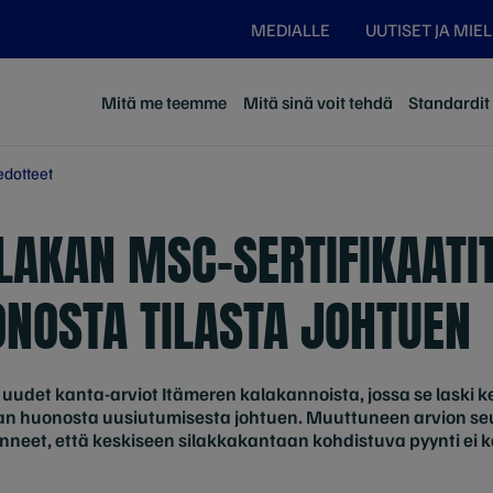
MEDIALLE
UUTISET JA MIE
Mitä me teemme
Mitä sinä voit tehdä
Standardit j
edotteet
LAKAN MSC-SERTIFIKAATIT
NOSTA TILASTA JOHTUEN
 uudet kanta-arviot Itämeren kalakannoista, jossa se laski 
an huonosta uusiutumisesta johtuen. Muuttuneen arvion s
odenneet, että keskiseen silakkakantaan kohdistuva pyynti ei