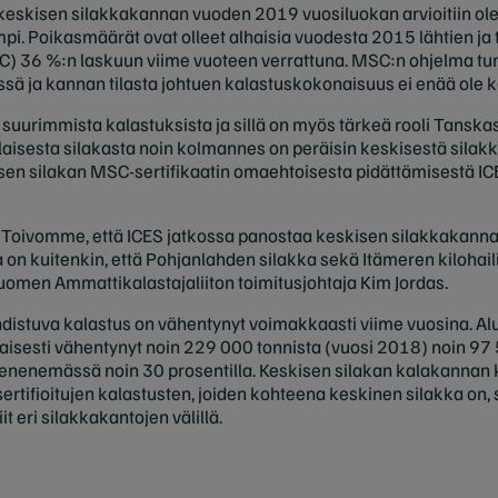
keskisen silakkakannan vuoden 2019 vuosiluokan arvioitiin ole
pi. Poikasmäärät ovat olleet alhaisia vuodesta 2015 lähtien ja 
AC) 36 %:n laskuun viime vuoteen verrattuna. MSC:n ohjelma tu
ä ja kannan tilasta johtuen kalastuskokonaisuus ei enää ole ke
suurimmista kalastuksista ja sillä on myös tärkeä rooli Tanska
laisesta silakasta noin kolmannes on peräisin keskisestä sil
isen silakan MSC-sertifikaatin omaehtoisesta pidättämisestä 
a. Toivomme, että ICES jatkossa panostaa keskisen silakkakanna
 on kuitenkin, että Pohjanlahden silakka sekä Itämeren kilohail
 Suomen Ammattikalastajaliiton toimitusjohtaja Kim Jordas.
istuva kalastus on vähentynyt voimakkaasti viime vuosina. Al
isesti vähentynyt noin 229 000 tonnista (vuosi 2018) noin 97 
ienenemässä noin 30 prosentilla. Keskisen silakan kalakannan k
tifioitujen kalastusten, joiden kohteena keskinen silakka on, se
iit eri silakkakantojen välillä.