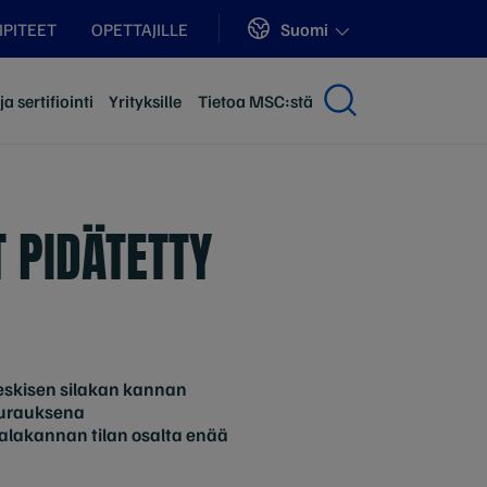
Sites
Suomi
LIPITEET
OPETTAJILLE
a sertifiointi
Yrityksille
Tietoa MSC:stä
 PIDÄTETTY
keskisen silakan kannan
eurauksena
 kalakannan tilan osalta enää