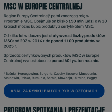
MSC W EUROPIE CENTRALNEJ
Region Europy Centralnej* pełni znaczącą rolę w
Programie MSC. Obejmuje on blisko
150 mln ludzi
, a w 10
krajach można kupić produkty z certyfikatem MSC.
Od kilku lat widoczny jest
stały wzrost liczby produktów
MSC
: od 203 w 2014 r. do
ponad 1100 produktów w
2025 r.
Sprzedaż certyfikowanych produktów MSC w Europie
Centralnej wynosi obecnie
ponad 60 tys. ton rocznie.
* Bośnia i Hercegowina, Bułgaria, Czechy, Kosowo, Macedonia,
Mołdawia, Polska, Rumunia, Serbia, Słowacja, Ukraina, Węgry
ANALIZA RYNKU BIAŁYCH RYB W CZECHACH
PROGRAM SPOTKANIA I PREZENTACJE