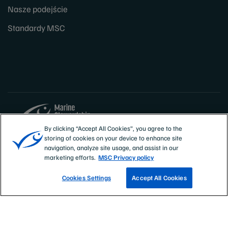
Nasze podejście
Standardy MSC
By clicking “Accept All Cookies”, you agree to the
storing of cookies on your device to enhance site
Sites
Polska
navigation, analyze site usage, and assist in our
marketing efforts.
MSC Privacy policy
Cookies Settings
Accept All Cookies
ZNAJDŹ CERTYFIKOWANE RYBOŁÓWSTWO