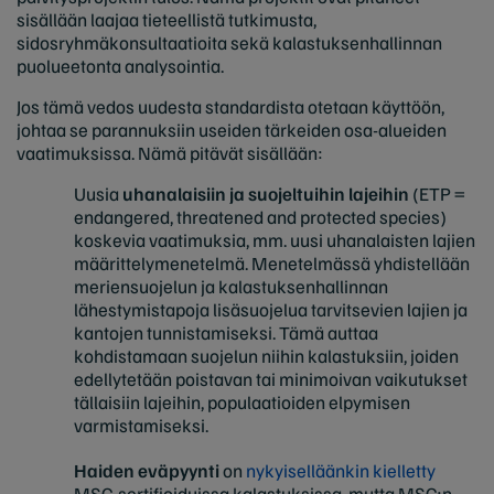
sisällään laajaa tieteellistä tutkimusta,
sidosryhmäkonsultaatioita sekä kalastuksenhallinnan
puolueetonta analysointia.
Jos tämä vedos uudesta standardista otetaan käyttöön,
johtaa se parannuksiin useiden tärkeiden osa-alueiden
vaatimuksissa. Nämä pitävät sisällään:
Uusia
uhanalaisiin ja suojeltuihin lajeihin
(ETP =
endangered, threatened and protected species)
koskevia vaatimuksia, mm. uusi uhanalaisten lajien
määrittelymenetelmä. Menetelmässä yhdistellään
meriensuojelun ja kalastuksenhallinnan
lähestymistapoja lisäsuojelua tarvitsevien lajien ja
kantojen tunnistamiseksi. Tämä auttaa
kohdistamaan suojelun niihin kalastuksiin, joiden
edellytetään poistavan tai minimoivan vaikutukset
tällaisiin lajeihin, populaatioiden elpymisen
varmistamiseksi.
Haiden eväpyynti
on
nykyiselläänkin kielletty
MSC-sertifioiduissa kalastuksissa, mutta MSC:n