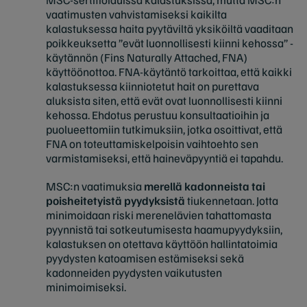
vaatimusten vahvistamiseksi kaikilta
kalastuksessa haita pyytäviltä yksiköiltä vaaditaan
poikkeuksetta ”evät luonnollisesti kiinni kehossa” -
käytännön (Fins Naturally Attached, FNA)
käyttöönottoa. FNA-käytäntö tarkoittaa, että kaikki
kalastuksessa kiinniotetut hait on purettava
aluksista siten, että evät ovat luonnollisesti kiinni
kehossa. Ehdotus perustuu konsultaatioihin ja
puolueettomiin tutkimuksiin, jotka osoittivat, että
FNA on toteuttamiskelpoisin vaihtoehto sen
varmistamiseksi, että haineväpyyntiä ei tapahdu.
MSC:n vaatimuksia
merellä kadonneista tai
poisheitetyistä pyydyksistä
tiukennetaan. Jotta
minimoidaan riski merenelävien tahattomasta
pyynnistä tai sotkeutumisesta haamupyydyksiin,
kalastuksen on otettava käyttöön hallintatoimia
pyydysten katoamisen estämiseksi sekä
kadonneiden pyydysten vaikutusten
minimoimiseksi.