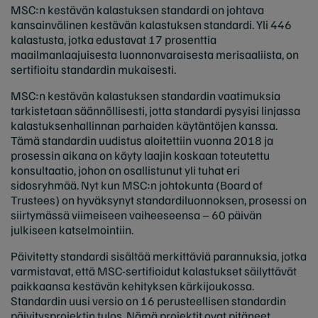
MSC:n kestävän kalastuksen standardi on johtava
kansainvälinen kestävän kalastuksen standardi. Yli 446
kalastusta, jotka edustavat 17 prosenttia
maailmanlaajuisesta luonnonvaraisesta merisaaliista, on
sertifioitu standardin mukaisesti.
MSC:n kestävän kalastuksen standardin vaatimuksia
tarkistetaan säännöllisesti, jotta standardi pysyisi linjassa
kalastuksenhallinnan parhaiden käytäntöjen kanssa.
Tämä standardin uudistus aloitettiin vuonna 2018 ja
prosessin aikana on käyty laajin koskaan toteutettu
konsultaatio, johon on osallistunut yli tuhat eri
sidosryhmää. Nyt kun MSC:n johtokunta (Board of
Trustees) on hyväksynyt standardiluonnoksen, prosessi on
siirtymässä viimeiseen vaiheeseensa – 60 päivän
julkiseen katselmointiin.
Päivitetty standardi sisältää merkittäviä parannuksia, jotka
varmistavat, että MSC-sertifioidut kalastukset säilyttävät
paikkaansa kestävän kehityksen kärkijoukossa.
Standardin uusi versio on 16 perusteellisen standardin
päivitysprojektin tulos. Nämä projektit ovat pitäneet