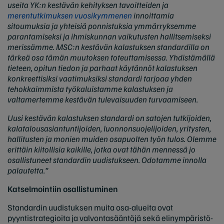
useita YK:n kestävän kehityksen tavoitteiden ja
merentutkimuksen vuosikymmenen
innoittamia
sitoumuksia ja yhteisiä ponnistuksia ymmärryksemme
parantamiseksi ja ihmiskunnan vaikutusten hallitsemiseksi
merissämme. MSC:n kestävän kalastuksen standardilla on
tärkeä osa tämän muutoksen toteuttamisessa. Yhdistämällä
tieteen, opitun tiedon ja parhaat käytännöt kalastuksen
konkreettisiksi vaatimuksiksi standardi tarjoaa yhden
tehokkaimmista työkaluistamme kalastuksen ja
valtamertemme kestävän tulevaisuuden turvaamiseen.
Uusi kestävän kalastuksen standardi on satojen tutkijoiden,
kalatalousasiantuntijoiden, luonnonsuojelijoiden, yritysten,
hallitusten ja monien muiden osapuolten työn tulos. Olemme
erittäin kiitollisia kaikille, jotka ovat tähän mennessä jo
osallistuneet standardin uudistukseen. Odotamme innolla
palautetta.”
Katselmointiin osallistuminen
Standardin uudistuksen muita osa-alueita ovat
pyyntistrategioita ja valvontasääntöjä sekä elinympäristö-