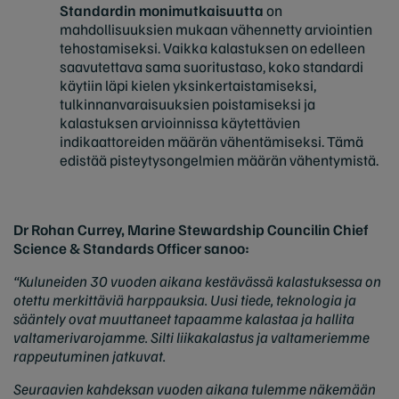
Standardin monimutkaisuutta
on
mahdollisuuksien mukaan vähennetty arviointien
tehostamiseksi. Vaikka kalastuksen on edelleen
saavutettava sama suoritustaso, koko standardi
käytiin läpi kielen yksinkertaistamiseksi,
tulkinnanvaraisuuksien poistamiseksi ja
kalastuksen arvioinnissa käytettävien
indikaattoreiden määrän vähentämiseksi. Tämä
edistää pisteytysongelmien määrän vähentymistä.
Dr Rohan Currey, Marine Stewardship Councilin Chief
Science & Standards Officer sanoo:
“Kuluneiden 30 vuoden aikana kestävässä kalastuksessa on
otettu merkittäviä harppauksia. Uusi tiede, teknologia ja
sääntely ovat muuttaneet tapaamme kalastaa ja hallita
valtamerivarojamme. Silti liikakalastus ja valtameriemme
rappeutuminen jatkuvat.
Seuraavien kahdeksan vuoden aikana tulemme näkemään