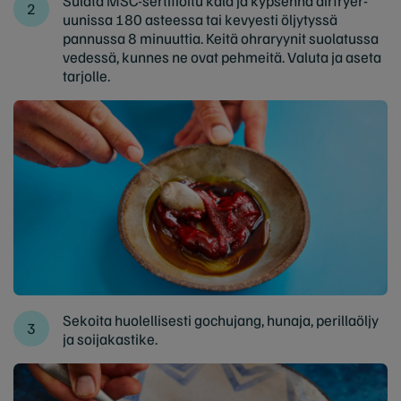
Sulata MSC-sertifioitu kala ja kypsennä airfryer-
uunissa 180 asteessa tai kevyesti öljytyssä
pannussa 8 minuuttia. Keitä ohraryynit suolatussa
vedessä, kunnes ne ovat pehmeitä. Valuta ja aseta
tarjolle.
Sekoita huolellisesti gochujang, hunaja, perillaöljy
ja soijakastike.