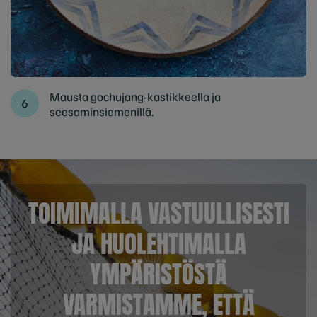
Mausta gochujang-kastikkeella ja
seesaminsiemenillä.
TOIMIMALLA VASTUULLISESTI
JA HUOLEHTIMALLA
YMPÄRISTÖSTÄ
VARMISTAMME, ETTÄ