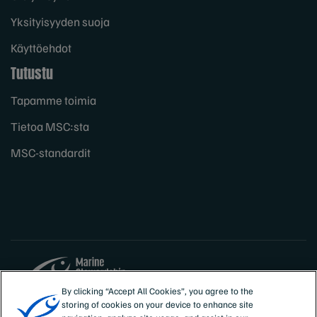
Yksityisyyden suoja
Käyttöehdot
Tutustu
Tapamme toimia
Tietoa MSC:sta
MSC-standardit
By clicking “Accept All Cookies”, you agree to the
storing of cookies on your device to enhance site
Sites
Suomi