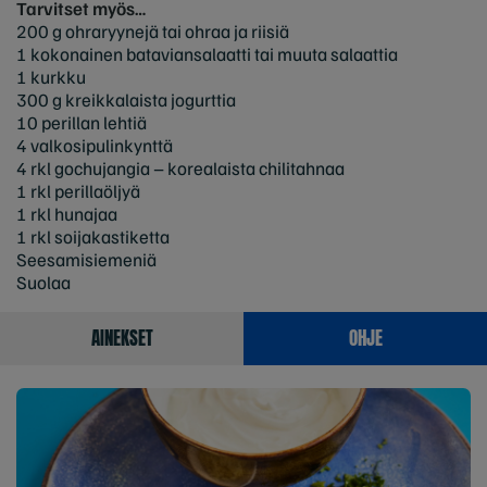
Tarvitset myös…
200 g ohraryynejä tai ohraa ja riisiä
1 kokonainen bataviansalaatti tai muuta salaattia
1 kurkku
300 g kreikkalaista jogurttia
10 perillan lehtiä
4 valkosipulinkynttä
4 rkl gochujangia – korealaista chilitahnaa
1 rkl perillaöljyä
1 rkl hunajaa
1 rkl soijakastiketta
Seesamisiemeniä
Suolaa
AINEKSET
OHJE