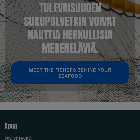
TULEVAISUUDEN
SUKUPOLVETKIN VOIVAT
NAUTTIA HERKULLISIA
MERENELÄVIÄ.
MEET THE FISHERS BEHIND YOUR
SEAFOOD
Apua
Ota yhteyttä