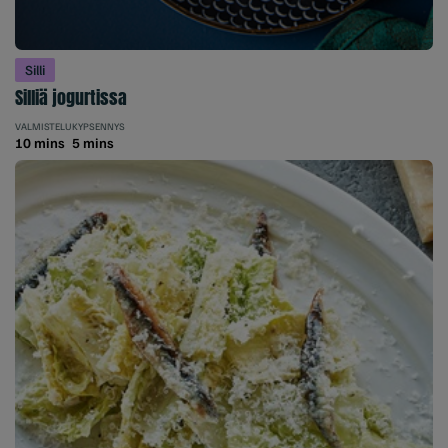
Silli
Silliä jogurtissa
VALMISTELU
KYPSENNYS
10 mins
5 mins