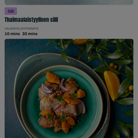
Silli
Thaimaalaistyylinen silli
VALMISTELU
KYPSENNYS
10 mins
30 mins