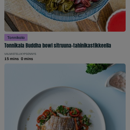
Tonnikala
Tonnikala Buddha bowl sitruuna-tahinikastikkeella
VALMISTELU
KYPSENNYS
15 mins
0 mins