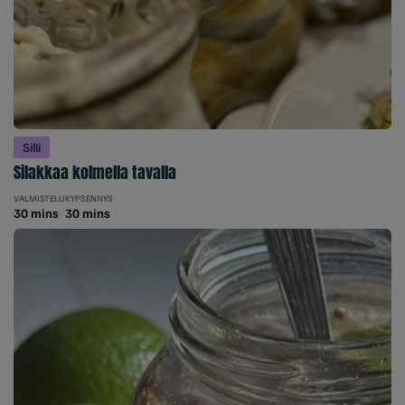
Silli
Silakkaa kolmella tavalla
VALMISTELU
KYPSENNYS
30 mins
30 mins