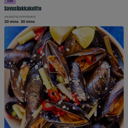
Silli
Savusilakkakeitto
VALMISTELU
KYPSENNYS
30 mins
30 mins