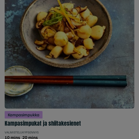
Kampasimpukka
Kampasimpukat ja shiitakesienet
VALMISTELU
KYPSENNYS
10 mins
20 mins