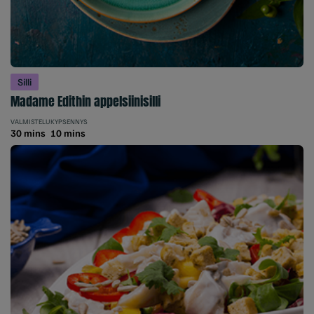
Silli
Madame Edithin appelsiinisilli
VALMISTELU
KYPSENNYS
30 mins
10 mins