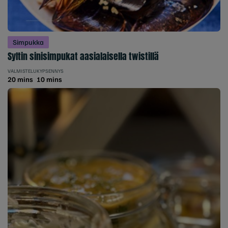
Simpukka
Syltin sinisimpukat aasialaisella twistillä
VALMISTELU
KYPSENNYS
20 mins
10 mins