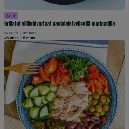
Lohi
Grillatut villilohivartaat aasialaistyylisellä marinadilla
VALMISTELU
KYPSENNYS
45 mins
15 mins