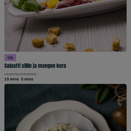
Silli
Salaatti sillin ja mangon kera
VALMISTELU
KYPSENNYS
15 mins
5 mins