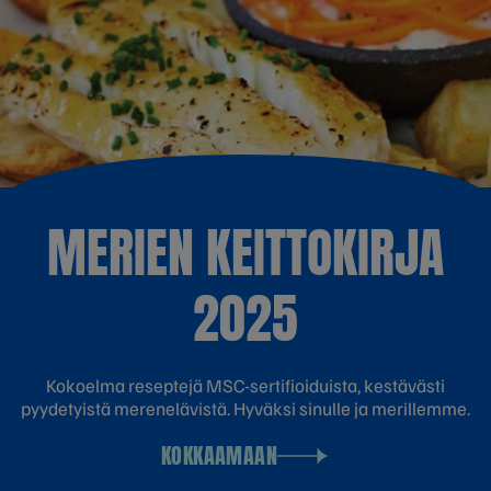
MERIEN KEITTOKIRJA
2025
Kokoelma reseptejä MSC-sertifioiduista, kestävästi
pyydetyistä merenelävistä. Hyväksi sinulle ja merillemme.
KOKKAAMAAN