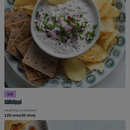
Silli
Sillidippi
VALMISTELU
KYPSENNYS
120 mins
30 mins