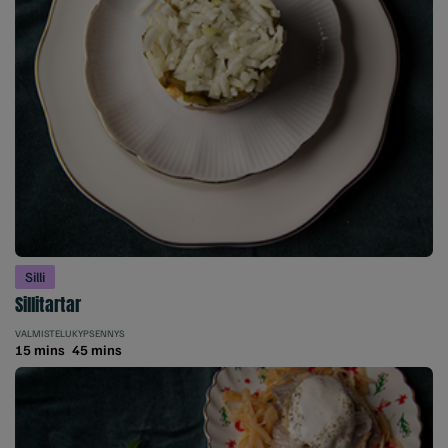
Silli
Sillitartar
VALMISTELU
KYPSENNYS
15 mins
45 mins