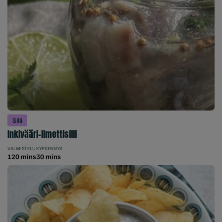
Silli
Inkivääri-limettisilli
VALMISTELU
KYPSENNYS
120 mins
30 mins