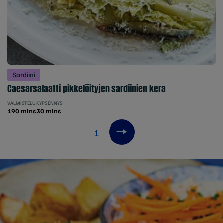
Sardiini
Caesarsalaatti pikkelöityjen sardiinien kera
VALMISTELU
KYPSENNYS
190 mins
30 mins
1
Next item