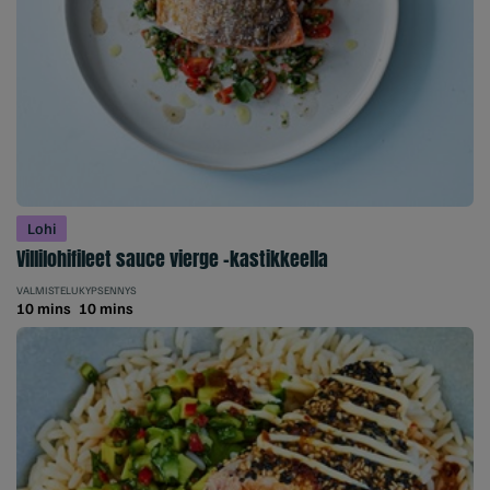
Lohi
Villilohifileet sauce vierge -kastikkeella
VALMISTELU
KYPSENNYS
10 mins
10 mins