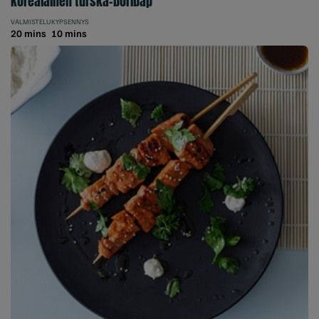
Korealainen turska-boribap
VALMISTELU
KYPSENNYS
20 mins
10 mins