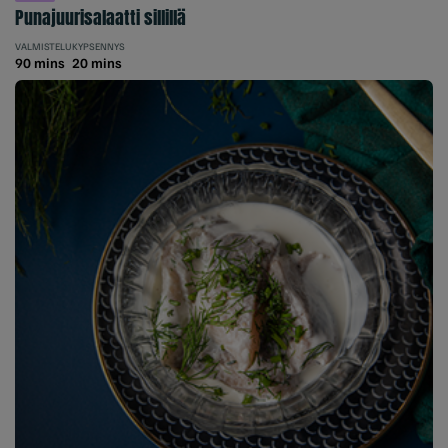
Punajuurisalaatti sillillä
VALMISTELU
KYPSENNYS
90 mins
20 mins